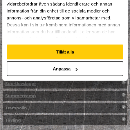
vidarebefordrar även sådana identifierare och annan
NPF-Träning
0
information från din enhet till de sociala medier och
annons- och analysföretag som vi samarbetar med.
Parkour
0
Dessa kan i sin tur kombinera informationen med annan
information som du har tillhandahållit eller som de har
Påsk på Dome
0
samlat in när du har använt deras tjänster.
Påsklovsläger
0
Tillåt alla
Skateboard
0
Anpassa
Skidor/Snowboard
0
Sportlovsläger
0
Summercamp
0
Trampolin
0
Tävling
0