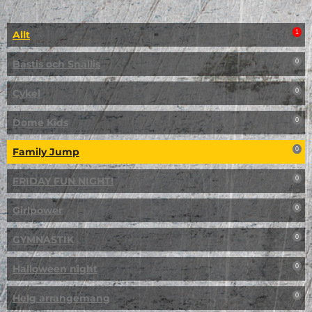
Allt
1
Bästis och Snällis
0
Cykel
0
Dome Kids
0
Family Jump
0
FRIDAY FUN NIGHT!
0
Girlpower
0
GYMNASTIK
0
Halloween night
0
Helg arrangemang
0