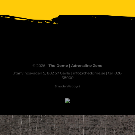
© 2026 -
The Dome | Adrenaline Zone
Utanvindsvägen 5, 802 57 Gävle | info@thedome.se | tel. 026-
38000
Smode Webbyrå