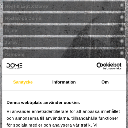
Högt & Lågt X Dome
0
Höstlov på Dome
0
Inline
0
Jullov
0
Kampanj
0
Kickbike
0
Klassresa till Dome
0
Samtycke
Information
Om
Klättring
0
LAN
Denna webbplats använder cookies
0
Vi använder enhetsidentifierare för att anpassa innehållet
Multisport
1
och annonserna till användarna, tillhandahålla funktioner
för sociala medier och analysera vår trafik. Vi
Mässa
0