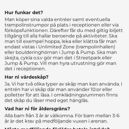
Hur funkar det?
Man köper sina valda entréer samt eventuella
trampolinstrumpor på plats i receptionen eller via
förköpsfunktionen. Därefter får du med giltig biljett
tillgång till alla hallar beroende på aktiviteter. Ska
man till exempel hoppa, leka eller klättra får man
endast vistas i Unlimited Zone (trampolinhallen)
eller boulderinghörnan i Jump & Pump. Ska man
skejta, cykla o.s.v gör man det i Streetpark eller
Jump & Pump. Vill man hyra utrustning gör man
det i receptionen.
Har ni värdeskåp?
Ja. Vi har två olika typer av skåp man kan använda. I
entrén har vi skåp där man använder 10:or eller
polletter för att låsa. I omklädningsrummen finns
det skåp du låser med eget hänglås.
Vad har ni för åldersgräns?
Alla barn från 3 år är välkomna. För barn mellan 3-6
år är det krav på medföljande vuxen i arenan.