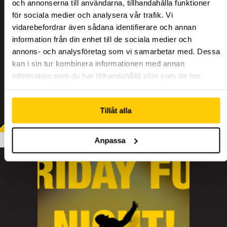
och annonserna till användarna, tillhandahålla funktioner
TRÄNING
för sociala medier och analysera vår trafik. Vi
vidarebefordrar även sådana identifierare och annan
information från din enhet till de sociala medier och
annons- och analysföretag som vi samarbetar med. Dessa
CAMPS
kan i sin tur kombinera informationen med annan
information som du har tillhandahållit eller som de har
samlat in när du har använt deras tjänster.
Tillåt alla
MER
Anpassa