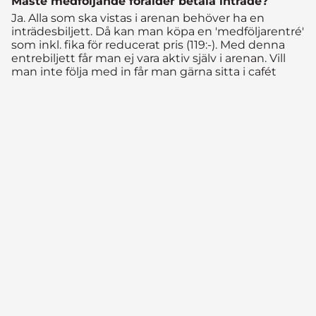
Måste medföljande förälder betala inträde?
Ja. Alla som ska vistas i arenan behöver ha en
inträdesbiljett. Då kan man köpa en 'medföljarentré'
som inkl. fika för reducerat pris (119:-). Med denna
entrebiljett får man ej vara aktiv själv i arenan. Vill
man inte följa med in får man gärna sitta i cafét
kostnadsfritt. Därifrån har man utsikt över större
delar av arenan!
Får man ta med sig egen mat?
Nej. Medtagen mat får ej förtäras i cafét eller
aktivitetshallarna. Mat och dryck är även
förbjudet i arenorna med undantag för vatten i
vattenflaska.
Finns det dusch?
Ja. Duschar finns i respektive omklädningsrum.
Har ni WiFi?
Ja! WiFi utan lösenord finns tillgängligt för våra
gäster att använda fritt.