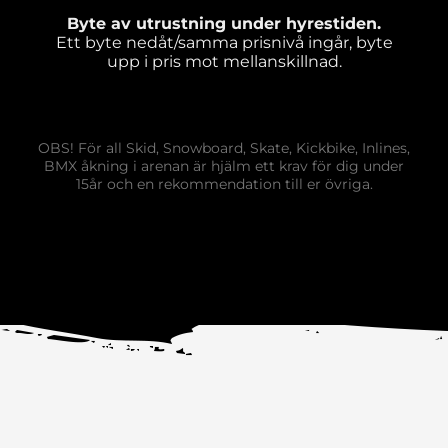
Byte av utrustning under hyrestiden.
Ett byte nedåt/samma prisnivå ingår, byte
upp i pris mot mellanskillnad.
OBS! För all Skid, Snowboard, Skate, Kickbike, Inlines,
BMX åkning i arenan är hjälm ett krav för dig under
15år och en rekommendation till er övriga.