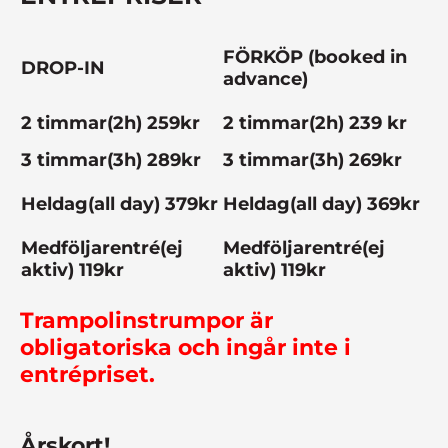
FÖRKÖP (booked in
DROP-IN
advance)
2 timmar(2h) 259kr
2 timmar(2h) 239 kr
3 timmar(3h) 289kr
3 timmar(3h) 269kr
Heldag(all day) 379kr
Heldag(all day) 369kr
Medföljarentré(ej
Medföljarentré(ej
aktiv) 119kr
aktiv) 119kr
Trampolinstrumpor är
obligatoriska och ingår inte i
entrépriset.
Årskort!