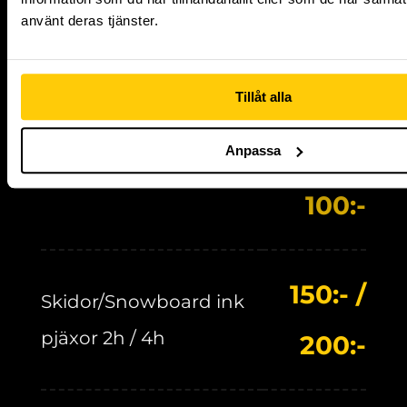
75:- /
använt deras tjänster.
Kickbike 2h / 4h
100:-
Tillåt alla
75:- /
Anpassa
Inlines 2h / 4h
100:-
150:- /
Skidor/Snowboard ink
pjäxor 2h / 4h
200:-