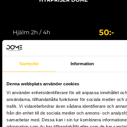
HYRPRISER DOME
50:-
Hjälm 2h / 4h
50:-
Övriga skydd 2h / 4h
Samtycke
Information
Denna webbplats använder cookies
75:- /
Vi använder enhetsidentifierare för att anpassa innehållet och
Skateboard 2h / 4h
användarna, tillhandahålla funktioner för sociala medier och 
100:-
trafik. Vi vidarebefordrar även sådana identifierare och anna
från din enhet till de sociala medier och annons- och analysf
samarbetar med. Dessa kan i sin tur kombinera informatio
information som du har tillhandahållit eller som de har samlat