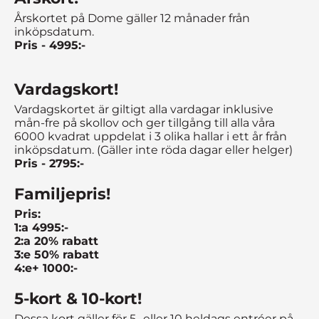
Årskortet på Dome gäller 12 månader från
inköpsdatum.
Pris - 4995:-
Vardagskort!
Vardagskortet är giltigt alla vardagar inklusive
mån-fre på skollov och ger tillgång till alla våra
6000 kvadrat uppdelat i 3 olika hallar i ett år från
inköpsdatum. (Gäller inte röda dagar eller helger)
Pris - 2795:-
Familjepris!
Pris:
1:a 4995:-
2:a 20% rabatt
3:e 50% rabatt
4:e+ 1000:-
5-kort & 10-kort!
Dessa kort gäller för 5- eller 10 heldags entréer på