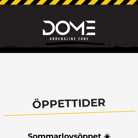
ÖPPETTIDER
Sommarlovsöppet ☀️