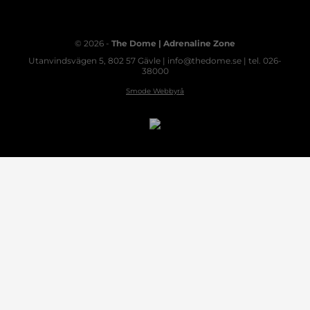
© 2026 -
The Dome | Adrenaline Zone
Utanvindsvägen 5, 802 57 Gävle | info@thedome.se | tel. 026-
38000
Smode Webbyrå