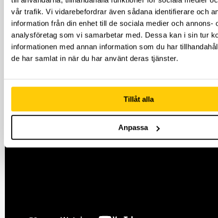
vår trafik. Vi vidarebefordrar även sådana identifierare och 
information från din enhet till de sociala medier och annons- 
SENT UTE?
analysföretag som vi samarbetar med. Dessa kan i sin tur 
Mejla in en skriftlig förfrågan till Louise på
informationen med annan information som du har tillhandahåll
kalas@thedome.se eller louise@thedome.se så
de har samlat in när du har använt deras tjänster.
försöker vi att lösa det.
Tillåt alla
Anpassa