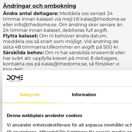
Ändringar och ombokning
Ändra antal deltagare:
Meddela oss senast 24
timmar innan kalaset via mejl till kalas@thedome.se
eller info@thedome.se. Om ändring sker senare än
24 timmar innan kalaset, debiteras full avgift.
Flytta kalaset:
Om ni behöver ändra datum,
meddela oss så snart som möjligt. Vid ändring de
sista 48 timmarna tillkommer en avgift på 500 kr.
Särskilda behov:
Om ni har särskilda önskemål eller
har svårt att uppfylla kravet på minst 8 deltagare,
kontakta oss på kalas@thedome.se, så försöker vi
lösa det!
Samtycke
Information
OBS! Egen fika, mat eller dryck är
inte tillåten hos oss. Om ni önskar
något som inte finns i vårt
Denna webbplats använder cookies
sortiment, vänligen kontakta oss så
Vi använder enhetsidentifierare för att anpassa innehållet o
hjälper vi er gärna!
till användarna, tillhandahålla funktioner för sociala medier 