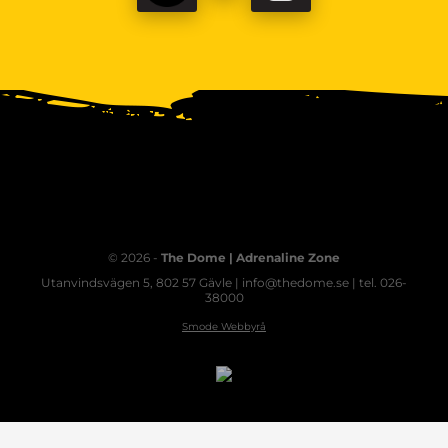
© 2026 -
The Dome | Adrenaline Zone
Utanvindsvägen 5, 802 57 Gävle | info@thedome.se | tel. 026-
38000
Smode Webbyrå