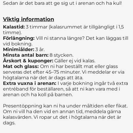
Sedan är det bara att ge sig ut i arenan och ha kul!
Viktig information
Kalastid:
3 timmar (kalasrummet är tillgängligt i 1,5
timme).
Förlängning:
Vill ni stanna längre? Det kan läggas till
vid bokning.
Minimiålder:
3 år.
Minsta antal barn:
8 stycken.
Årskort & kuponger:
Gäller ej vid kalas.
Mat och glass:
Om ni har beställt mat eller glass
serveras det efter 45–75 minuter. Vi meddelar er via
högtalarna när det är dags att äta.
Extra vuxna i arenan:
I varje bokning ingår två extra
entréband för beställaren, så att ni kan vara med i
arenan och ha koll på barnen.
Presentöppning kan ni ha under måltiden eller fikat.
Om ni vill ha den vid en annan tid, meddela gärna
kalasvärden. Vi ropar ut det i högtalarna när det är
dags.