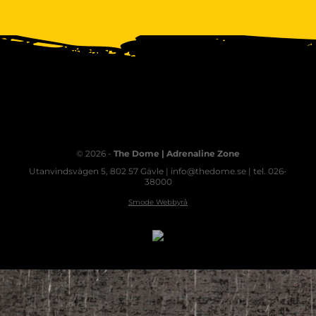
© 2026 -
The Dome | Adrenaline Zone
Utanvindsvägen 5, 802 57 Gävle | info@thedome.se | tel. 026-
38000
Smode Webbyrå