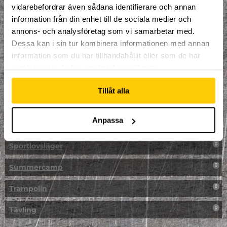
vidarebefordrar även sådana identifierare och annan
NPF-Träning
0
information från din enhet till de sociala medier och
annons- och analysföretag som vi samarbetar med.
Parkour
0
Dessa kan i sin tur kombinera informationen med annan
information som du har tillhandahållit eller som de har
Påsk på Dome
0
samlat in när du har använt deras tjänster.
Påsklovsläger
0
Tillåt alla
Skateboard
0
Anpassa
Skidor/Snowboard
0
Sportlovsläger
0
Summercamp
0
Trampolin
0
Tävling
0