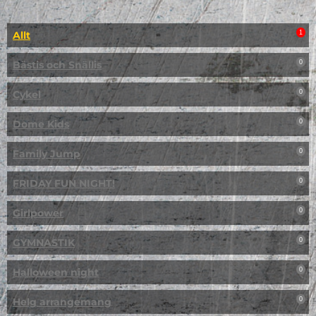
Allt
1
Bästis och Snällis
0
Cykel
0
Dome Kids
0
Family Jump
0
FRIDAY FUN NIGHT!
0
Girlpower
0
GYMNASTIK
0
Halloween night
0
Helg arrangemang
0