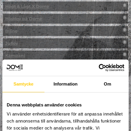
Högt & Lågt X Dome
0
Höstlov på Dome
0
Inline
0
Jullov
0
Kampanj
0
Kickbike
0
Klassresa till Dome
0
Samtycke
Information
Om
Klättring
0
LAN
Denna webbplats använder cookies
0
Vi använder enhetsidentifierare för att anpassa innehållet
Multisport
1
och annonserna till användarna, tillhandahålla funktioner
för sociala medier och analysera vår trafik. Vi
Mässa
0