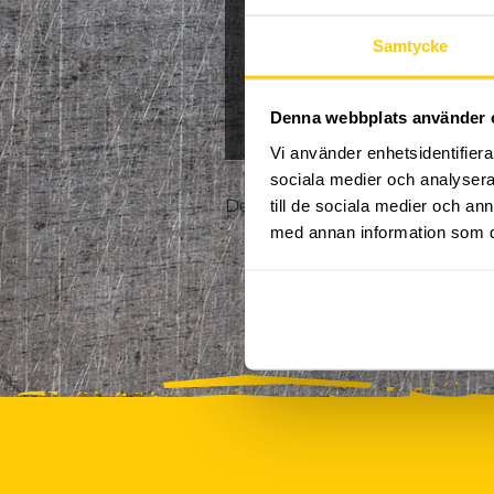
Jullov
Kampanj
Samtycke
0
NPF-Träning
Pa
Denna webbplats använder 
Vi använder enhetsidentifierar
sociala medier och analysera 
Det finns tyvärr inte några akt
till de sociala medier och a
med annan information som du 