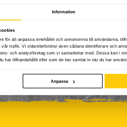
Kickbike
Klassresa till Dome
Klättring
LAN
Information
0
0
0
0
rkour
Påsk på Dome
Påsklovsläger
Skateboard
0
0
0
Sportlovsläger
Summercamp
Trampolin
Tävling
cookies
e för att anpassa innehållet och annonserna till användarna, tillh
vår trafik. Vi vidarebefordrar även sådana identifierare och anna
iviteter ännu, vänligen kom tillbaka senare!
nnons- och analysföretag som vi samarbetar med. Dessa kan i sin
har tillhandahållit eller som de har samlat in när du har använt 
Anpassa