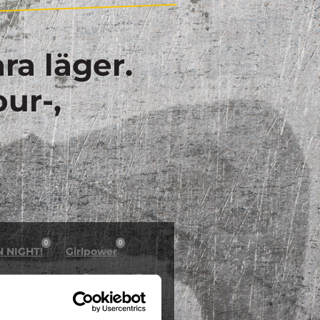
ra läger.
our-,
0
0
N NIGHT!
Girlpower
0
0
östlov på Dome
Inline
0
0