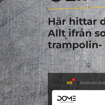
Här hittar 
Allt ifrån 
trampolin-
0
Allt
Bästis och Snäl
0
GYMNASTIK
Hallowee
0
0