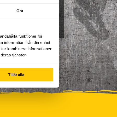
Multisport
Mässa
Om
0
Skidor/Snowboard
0
andahålla funktioner för
n information från din enhet
 tur kombinera informationen
deras tjänster.
Tillåt alla