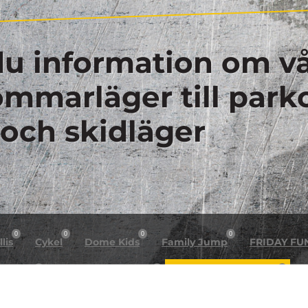
du information om vå
sommarläger till park
 och skidläger
0
0
0
0
lis
Cykel
Dome Kids
Family Jump
FRIDAY FU
0
0
0
n night
Helg arrangemang
Högt & Lågt X Dome
H
0
0
0
0