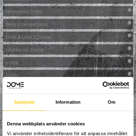
Halloween night
0
Helg arrangemang
0
Högt & Lågt X Dome
0
Höstlov på Dome
0
Inline
0
Jullov
0
Kampanj
0
Kickbike
0
Samtycke
Information
Om
Klassresa till Dome
0
Denna webbplats använder cookies
Klättring
0
Vi använder enhetsidentifierare för att anpassa innehållet