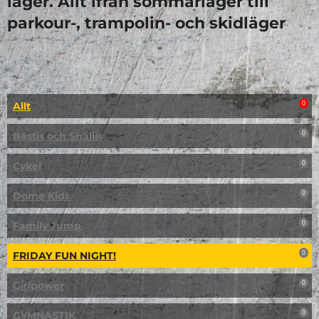
läger. Allt ifrån sommarläger till
parkour-, trampolin- och skidläger
Allt
0
Bästis och Snällis
0
Cykel
0
Dome Kids
0
Family Jump
0
FRIDAY FUN NIGHT!
0
Girlpower
0
GYMNASTIK
0