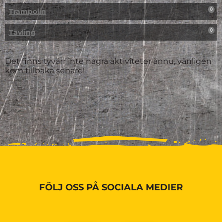
Trampolin
0
Tävling
0
Det finns tyvärr inte några aktiviteter ännu, vänligen
kom tillbaka senare!
FÖLJ OSS PÅ SOCIALA MEDIER