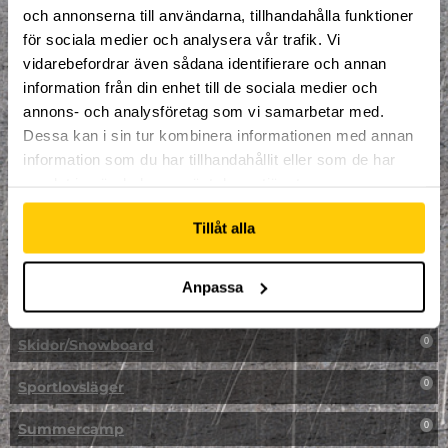
LAN
0
och annonserna till användarna, tillhandahålla funktioner
för sociala medier och analysera vår trafik. Vi
Multisport
0
vidarebefordrar även sådana identifierare och annan
information från din enhet till de sociala medier och
Mässa
0
annons- och analysföretag som vi samarbetar med.
NPF-Träning
Dessa kan i sin tur kombinera informationen med annan
0
information som du har tillhandahållit eller som de har
Parkour
0
samlat in när du har använt deras tjänster.
Påsk på Dome
0
Tillåt alla
Påsklovsläger
0
Anpassa
Skateboard
0
Skidor/Snowboard
0
Sportlovsläger
0
Summercamp
0