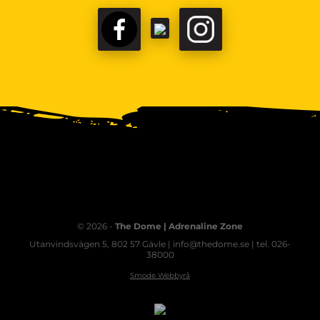
© 2026 -
The Dome | Adrenaline Zone
Utanvindsvägen 5, 802 57 Gävle | info@thedome.se | tel. 026-
38000
Smode Webbyrå