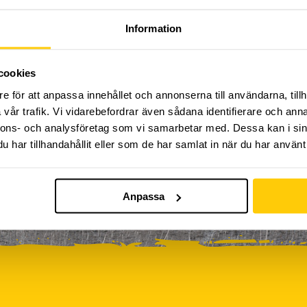
Kickbike
Klassresa till Dome
Klättring
LAN
Information
0
0
0
0
rkour
Påsk på Dome
Påsklovsläger
Skateboard
0
0
0
Sportlovsläger
Summercamp
Trampolin
Tävling
cookies
e för att anpassa innehållet och annonserna till användarna, tillh
vår trafik. Vi vidarebefordrar även sådana identifierare och anna
iviteter ännu, vänligen kom tillbaka senare!
nnons- och analysföretag som vi samarbetar med. Dessa kan i sin
har tillhandahållit eller som de har samlat in när du har använt 
Anpassa