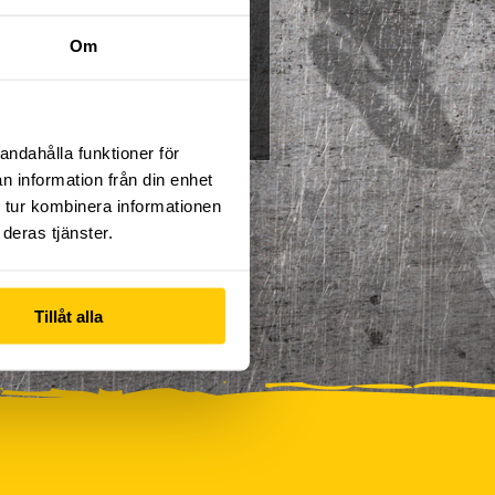
Multisport
Mässa
Om
0
Skidor/Snowboard
0
andahålla funktioner för
n information från din enhet
 tur kombinera informationen
deras tjänster.
Tillåt alla