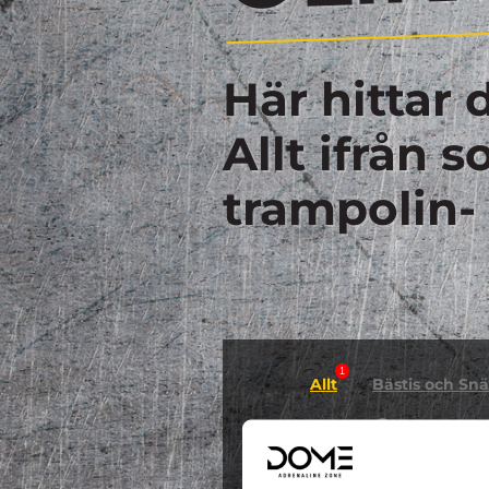
Här hittar 
Allt ifrån 
trampolin-
1
Allt
Bästis och Snäl
0
GYMNASTIK
Hallowee
0
0