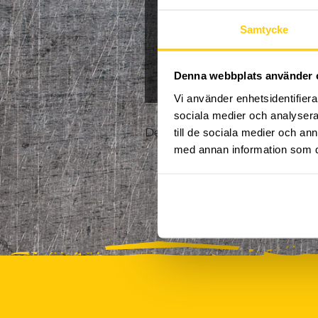
Jullov
Kampanj
Samtycke
0
NPF-Träning
Pa
Denna webbplats använder 
Vi använder enhetsidentifierar
sociala medier och analysera 
Det finns tyvärr inte några akt
till de sociala medier och a
med annan information som du 