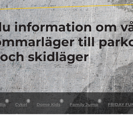
du information om vå
sommarläger till park
 och skidläger
0
0
0
0
lis
Cykel
Dome Kids
Family Jump
FRIDAY FU
0
0
0
n night
Helg arrangemang
Högt & Lågt X Dome
H
0
0
0
0