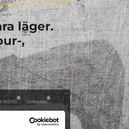
ra läger.
our-,
0
0
N NIGHT!
Girlpower
0
0
östlov på Dome
Inline
1
0