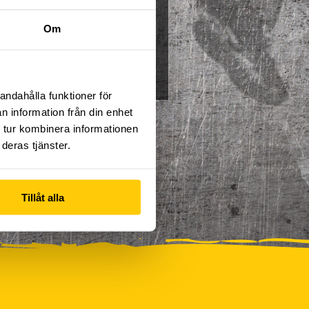
Multisport
Mässa
Om
0
Skidor/Snowboard
0
andahålla funktioner för
n information från din enhet
 tur kombinera informationen
deras tjänster.
Tillåt alla