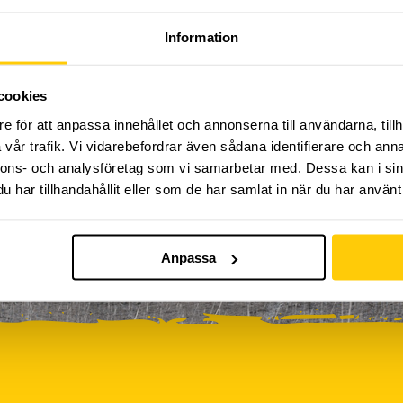
Kickbike
Klassresa till Dome
Klättring
LAN
Information
0
0
0
0
rkour
Påsk på Dome
Påsklovsläger
Skateboard
0
0
0
Sportlovsläger
Summercamp
Trampolin
Tävling
cookies
e för att anpassa innehållet och annonserna till användarna, tillh
vår trafik. Vi vidarebefordrar även sådana identifierare och anna
iviteter ännu, vänligen kom tillbaka senare!
nnons- och analysföretag som vi samarbetar med. Dessa kan i sin
har tillhandahållit eller som de har samlat in när du har använt 
Anpassa