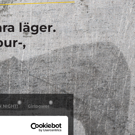
ra läger.
our-,
0
0
N NIGHT!
Girlpower
0
0
östlov på Dome
Inline
0
0