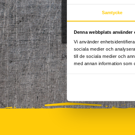
Jullov
Kampanj
Samtycke
0
NPF-Träning
Pa
Denna webbplats använder 
Vi använder enhetsidentifierar
sociala medier och analysera 
Det finns tyvärr inte några akt
till de sociala medier och a
med annan information som du 