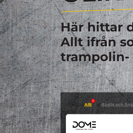
Här hittar 
Allt ifrån 
trampolin-
0
Allt
Bästis och Snäl
0
GYMNASTIK
Hallowee
0
0