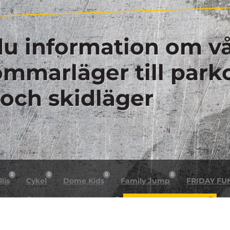
du information om vå
sommarläger till park
 och skidläger
0
0
0
0
lis
Cykel
Dome Kids
Family Jump
FRIDAY FU
0
0
0
n night
Helg arrangemang
Högt & Lågt X Dome
H
0
0
0
0