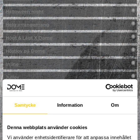
Halloween night
0
Helg arrangemang
0
Högt & Lågt X Dome
0
Höstlov på Dome
0
Inline
0
Jullov
0
Kampanj
0
Kickbike
0
Samtycke
Information
Om
Klassresa till Dome
0
Denna webbplats använder cookies
Klättring
0
Vi använder enhetsidentifierare för att anpassa innehållet