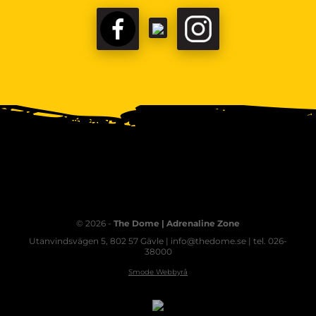
© 2026 -
The Dome | Adrenaline Zone
Utanvindsvägen 5, 802 57 Gävle | info@thedome.se | tel. 026-
38000
Smode Webbyrå