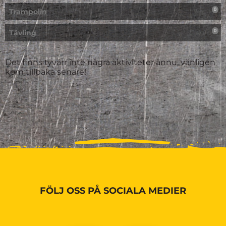
Trampolin
0
Tävling
0
Det finns tyvärr inte några aktiviteter ännu, vänligen
kom tillbaka senare!
FÖLJ OSS PÅ SOCIALA MEDIER