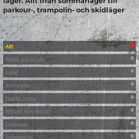
läger. Allt ifrån sommarläger till
parkour-, trampolin- och skidläger
Allt
1
Bästis och Snällis
0
Cykel
0
Dome Kids
0
Family Jump
0
FRIDAY FUN NIGHT!
0
Girlpower
0
GYMNASTIK
0