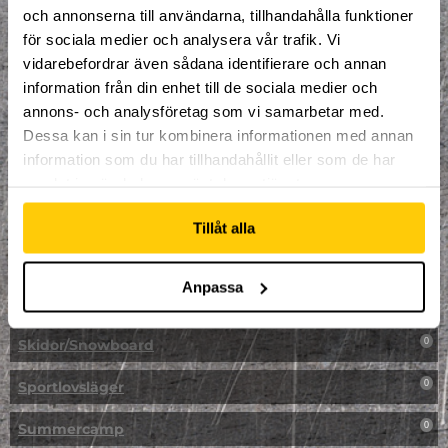
LAN
0
och annonserna till användarna, tillhandahålla funktioner
för sociala medier och analysera vår trafik. Vi
Multisport
1
vidarebefordrar även sådana identifierare och annan
information från din enhet till de sociala medier och
Mässa
0
annons- och analysföretag som vi samarbetar med.
NPF-Träning
Dessa kan i sin tur kombinera informationen med annan
0
information som du har tillhandahållit eller som de har
Parkour
0
samlat in när du har använt deras tjänster.
Påsk på Dome
0
Tillåt alla
Påsklovsläger
0
Anpassa
Skateboard
0
Skidor/Snowboard
0
Sportlovsläger
0
Summercamp
0