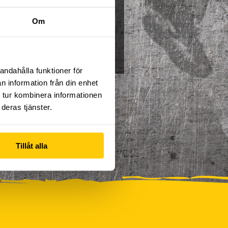
Multisport
Mässa
Om
0
Skidor/Snowboard
0
andahålla funktioner för
n information från din enhet
 tur kombinera informationen
deras tjänster.
Tillåt alla