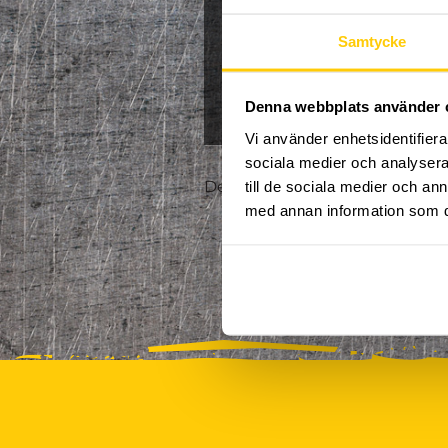
Jullov
Kampanj
Samtycke
0
NPF-Träning
Pa
Denna webbplats använder 
Vi använder enhetsidentifierar
sociala medier och analysera 
Det finns tyvärr inte några akt
till de sociala medier och a
med annan information som du 