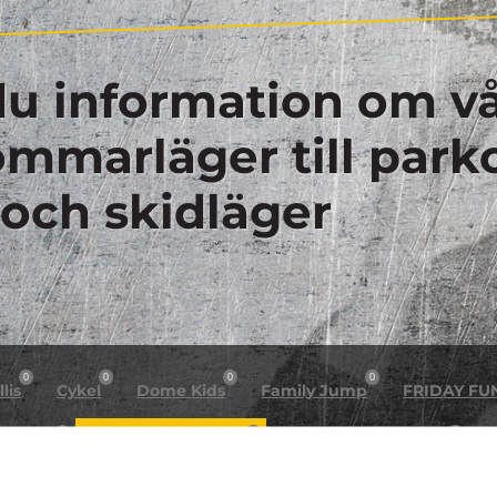
du information om vå
sommarläger till park
 och skidläger
0
0
0
0
lis
Cykel
Dome Kids
Family Jump
FRIDAY FU
0
0
0
n night
Helg arrangemang
Högt & Lågt X Dome
H
0
0
0
0