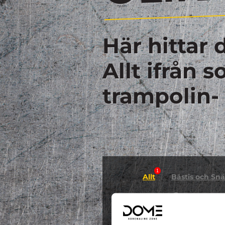
Här hittar 
Allt ifrån 
trampolin-
1
Allt
Bästis och Snäl
0
GYMNASTIK
Hallowee
0
0