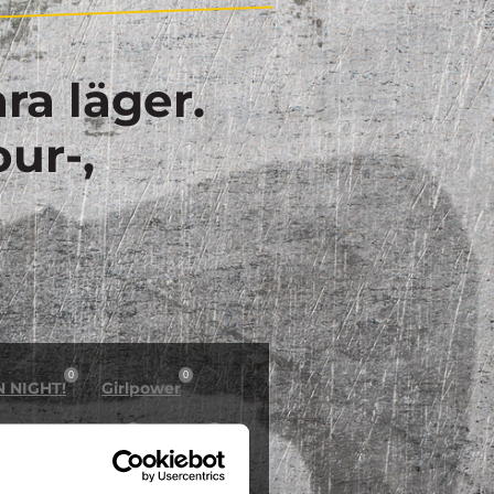
ra läger.
our-,
0
0
N NIGHT!
Girlpower
0
0
östlov på Dome
Inline
1
0