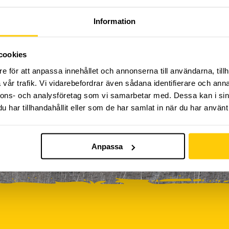
Kickbike
Klassresa till Dome
Klättring
LAN
Information
0
0
0
0
rkour
Påsk på Dome
Påsklovsläger
Skateboard
0
0
0
Sportlovsläger
Summercamp
Trampolin
Tävling
cookies
e för att anpassa innehållet och annonserna till användarna, tillh
vår trafik. Vi vidarebefordrar även sådana identifierare och anna
iviteter ännu, vänligen kom tillbaka senare!
nnons- och analysföretag som vi samarbetar med. Dessa kan i sin
har tillhandahållit eller som de har samlat in när du har använt 
Anpassa