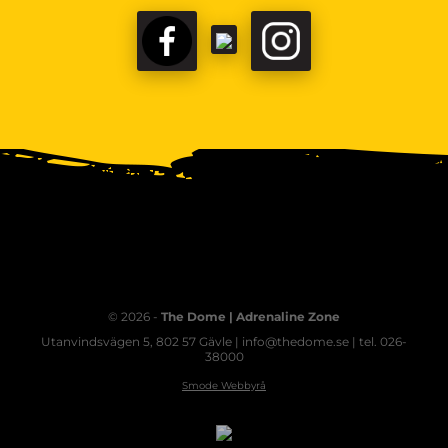
© 2026 -
The Dome | Adrenaline Zone
Utanvindsvägen 5, 802 57 Gävle | info@thedome.se | tel. 026-
38000
Smode Webbyrå