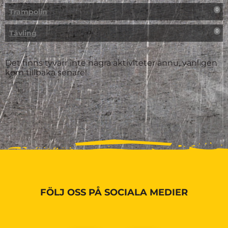
Trampolin
0
Tävling
0
Det finns tyvärr inte några aktiviteter ännu, vänligen
kom tillbaka senare!
FÖLJ OSS PÅ SOCIALA MEDIER