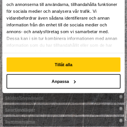
LAN
0
och annonserna till användarna, tillhandahålla funktioner
för sociala medier och analysera vår trafik. Vi
Multisport
0
vidarebefordrar även sådana identifierare och annan
information från din enhet till de sociala medier och
Mässa
0
annons- och analysföretag som vi samarbetar med.
NPF-Träning
Dessa kan i sin tur kombinera informationen med annan
0
information som du har tillhandahållit eller som de har
Parkour
0
samlat in när du har använt deras tjänster.
Påsk på Dome
0
Tillåt alla
Påsklovsläger
0
Anpassa
Skateboard
0
Skidor/Snowboard
0
Sportlovsläger
0
Summercamp
0