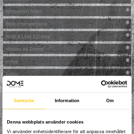
Halloween night
0
Helg arrangemang
0
Högt & Lågt X Dome
0
Höstlov på Dome
0
Inline
0
Jullov
0
Kampanj
0
Kickbike
0
Samtycke
Information
Om
Klassresa till Dome
0
Denna webbplats använder cookies
Klättring
0
Vi använder enhetsidentifierare för att anpassa innehållet