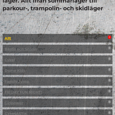
läger. Allt ifrån sommarläger till
parkour-, trampolin- och skidläger
Allt
0
Bästis och Snällis
0
Cykel
0
Dome Kids
0
Family Jump
0
FRIDAY FUN NIGHT!
0
Girlpower
0
GYMNASTIK
0