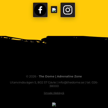
© 2026 -
The Dome | Adrenaline Zone
Utanvindsvägen 5, 802 57 Gävle | info@thedome.se | tel. 026-
38000
Smode Webbyrå