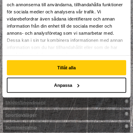
LAN
0
och annonserna till användarna, tillhandahålla funktioner
för sociala medier och analysera vår trafik. Vi
Multisport
1
vidarebefordrar även sådana identifierare och annan
information från din enhet till de sociala medier och
Mässa
0
annons- och analysföretag som vi samarbetar med.
NPF-Träning
Dessa kan i sin tur kombinera informationen med annan
0
information som du har tillhandahållit eller som de har
Parkour
0
samlat in när du har använt deras tjänster.
Påsk på Dome
0
Tillåt alla
Påsklovsläger
0
Anpassa
Skateboard
0
Skidor/Snowboard
0
Sportlovsläger
0
Summercamp
0