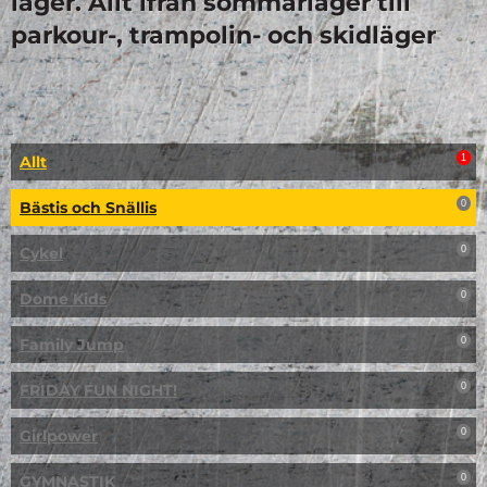
läger. Allt ifrån sommarläger till
parkour-, trampolin- och skidläger
Allt
1
Bästis och Snällis
0
Cykel
0
Dome Kids
0
Family Jump
0
FRIDAY FUN NIGHT!
0
Girlpower
0
GYMNASTIK
0