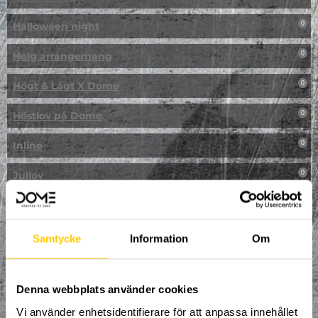
Halloween night
0
Helg arrangemang
0
Högt & Lågt X Dome
0
Höstlov på Dome
0
Inline
0
Jullov
0
Kampanj
0
Kickbike
0
Samtycke
Information
Om
Klassresa till Dome
0
Denna webbplats använder cookies
Klättring
0
Vi använder enhetsidentifierare för att anpassa innehållet