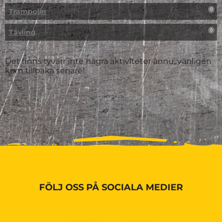
Trampolin
0
Tävling
0
Det finns tyvärr inte några aktiviteter ännu, vänligen
kom tillbaka senare!
FÖLJ OSS PÅ SOCIALA MEDIER