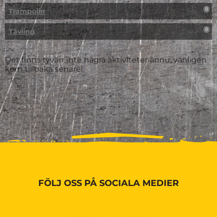
Trampolin
0
Tävling
0
Det finns tyvärr inte några aktiviteter ännu, vänligen
kom tillbaka senare!
FÖLJ OSS PÅ SOCIALA MEDIER