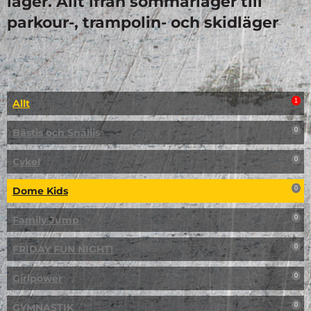
läger. Allt ifrån sommarläger till
parkour-, trampolin- och skidläger
Allt
1
Bästis och Snällis
0
Cykel
0
Dome Kids
0
Family Jump
0
FRIDAY FUN NIGHT!
0
Girlpower
0
GYMNASTIK
0