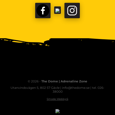
© 2026 -
The Dome | Adrenaline Zone
Utanvindsvägen 5, 802 57 Gävle | info@thedome.se | tel. 026-
38000
Smode Webbyrå