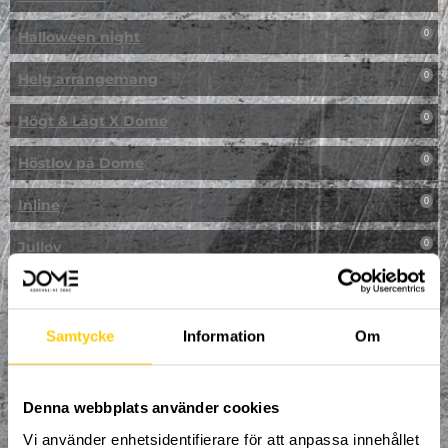
Halloween night
0
Helg arrangemang
0
Högt & Lågt X Dome
0
Höstlov på Dome
0
Inline
0
Jullov
0
Kampanj
0
Kickbike
0
Samtycke
Information
Om
Klassresa till Dome
0
Denna webbplats använder cookies
Klättring
0
Vi använder enhetsidentifierare för att anpassa innehållet