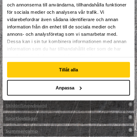
LAN
0
och annonserna till användarna, tillhandahålla funktioner
för sociala medier och analysera vår trafik. Vi
Multisport
1
vidarebefordrar även sådana identifierare och annan
information från din enhet till de sociala medier och
Mässa
0
annons- och analysföretag som vi samarbetar med.
NPF-Träning
Dessa kan i sin tur kombinera informationen med annan
0
information som du har tillhandahållit eller som de har
Parkour
0
samlat in när du har använt deras tjänster.
Påsk på Dome
0
Tillåt alla
Påsklovsläger
0
Anpassa
Skateboard
0
Skidor/Snowboard
0
Sportlovsläger
0
Summercamp
0