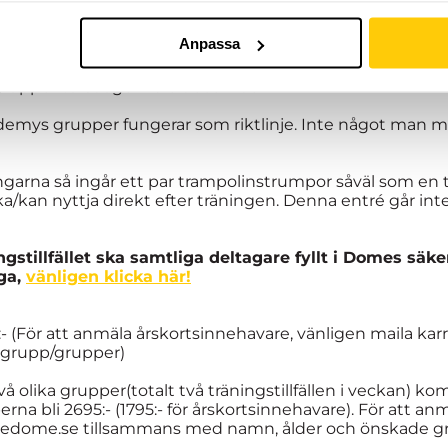
kamratskap är våra nyckelord.
Anpassa
tt delta. Träning varje onsdag 18:00-19:30. Höstterminen 
ll och med 15:e december vecka 50
. Uppehåll vecka 44
 grupper torsdagen 19:e december.
emys grupper fungerar som riktlinje. Inte något man mås
ingarna så ingår ett par trampolinstrumpor såväl som en
kan nyttja direkt efter träningen. Denna entré går inte a
ngstillfället ska samtliga deltagare fyllt i Domes säke
åga,
vänligen klicka här!
5:- (För att anmäla årskortsinnehavare, vänligen maila
 grupp/grupper)
 två olika grupper(totalt två träningstillfällen i veckan) 
 bli 2695:- (1795:- för årskortsinnehavare). För att anmä
hedome.se tillsammans med namn, ålder och önskade g