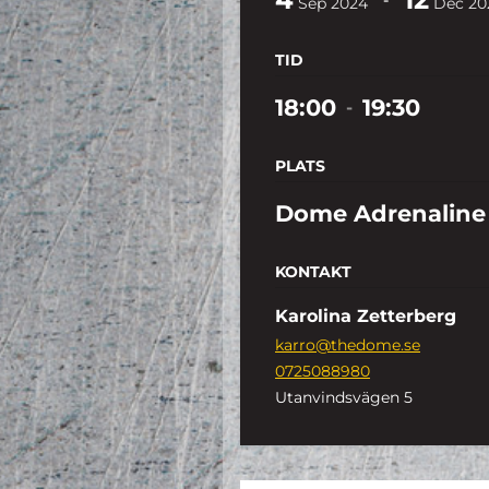
Sep
2024
Dec
20
TID
18:00
19:30
-
PLATS
Dome Adrenaline
KONTAKT
Karolina Zetterberg
karro@thedome.se
0725088980
Utanvindsvägen 5