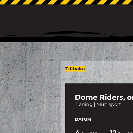
Tillbaka
Dome Riders, on
Träning | Multisport
DATUM
4
12
-