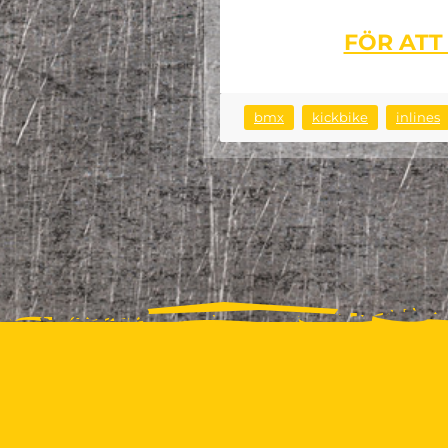
FÖR ATT
bmx
kickbike
inlines