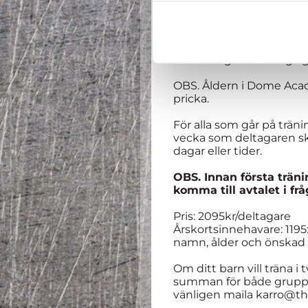
Spontanitet, glädje och 
Alla 10+ år är välkomna a
september
vecka 36 ti
avslutning för samtliga
OBS. Åldern i Dome Acad
pricka.
För alla som går på trän
vecka som deltagaren ska/
dagar eller tider.
OBS. Innan första träni
komma till avtalet i fr
Pris: 2095kr/deltagare
Årskortsinnehavare: 119
namn, ålder och önskad
Om ditt barn vill träna i
summan för både grupperna
vänligen maila karro@t