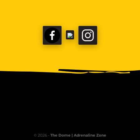
FACEBOOK
TIKTOK
INSTAGRAM
© 2026 -
The Dome | Adrenaline Zone