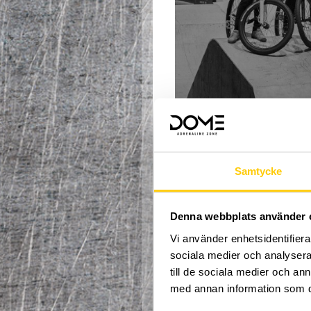
FÖR ATT
Samtycke
Hej och välkomna till h
Välkommen till en ny te
får prova på alla våra åk
Denna webbplats använder 
åksporter som återfinns
Vi använder enhetsidentifierar
och scooter/kickbike.
sociala medier och analysera 
Deltagare uppmuntras att
till de sociala medier och a
låna.
med annan information som du 
Våra erfarna coacher tar 