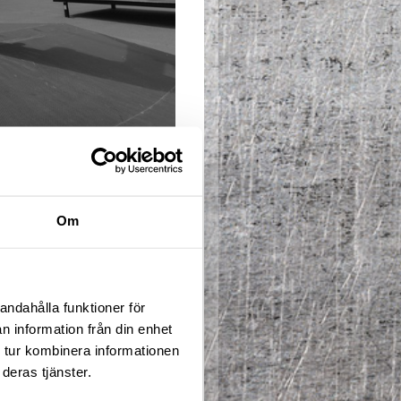
ICKA HÄR
Om
pfinningsrikedom där du
änar vi på samtliga
ike, Skateboard, inlines
andahålla funktioner för
n information från din enhet
 finns utrustning att
 tur kombinera informationen
deras tjänster.
iktning du brinner för.