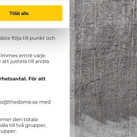
Tillåt alla
pågår från
2:e
 för höstlov. Gemensam
te följa till punkt och
 timmes entré varje
tt justera till andra
rhetsavtal. För att
 karro@thedome.se med
kommer den totala
la till två grupper,
rupper.