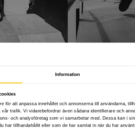
 KOMMA TILL ANMÄLAN, VÄNLIGEN KL
Information
östterminen på Dome Adrenaline Zone!
rmin med organiserad träning, fylld av adrenalin och up
sporter i en arena helt utan gränser! Inom Dome Riders tr
cookies
 i Dome Adrenaline Zones arena, bland annat
BMX, Dirtb
e för att anpassa innehållet och annonserna till användarna, tillh
vår trafik. Vi vidarebefordrar även sådana identifierare och anna
 ta med egen utrustning om det finns att tillgå, annars
nnons- och analysföretag som vi samarbetar med. Dessa kan i sin
har tillhandahållit eller som de har samlat in när du har använt 
hand om dig och ser till att du ständigt utvecklas i den r