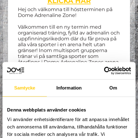
KLICKA HÄR
Hej och välkomna till höstterminen på
Dome Adrenaline Zone!
Välkommen till en ny termin med
organiserad träning, fylld av adrenalin och
uppfinningsrikedom där du får prova på
alla våra sporter i en arena helt utan
gränser! Inom multisport grupperna
tränar vi på samtliga sporter som
återfinns i Dome Adrenaline Zones arena,
bland annat Parkour, Gymnastik,
Klättring, Tricking, BMX, Dirtbike,
Skateboard och Kickbike.
Samtycke
Information
Om
Våra erfarna coacher tar hand om dig och
ser till att du ständigt utvecklas i den
riktning du brinner för.
Spontanitet, glädje och kamratskap är
Denna webbplats använder cookies
våra nyckelord.
Vi använder enhetsidentifierare för att anpassa innehållet
Alla mellan 8 - 9 år är välkomna att delta.
och annonserna till användarna, tillhandahålla funktioner
Träning varje torsdag 17:00-18:00.
för sociala medier och analysera vår trafik. Vi