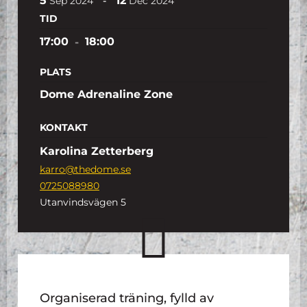
5
12
-
Sep
2024
Dec
2024
TID
17:00
-
18:00
PLATS
Dome Adrenaline Zone
KONTAKT
Karolina Zetterberg
karro@thedome.se
0725088980
Utanvindsvägen 5
Organiserad träning, fylld av