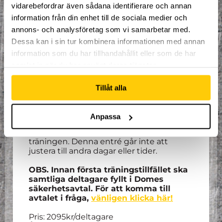
Höstterminen pågår från
2:e
vidarebefordrar även sådana identifierare och annan
september
vecka 36 till och med 15:e
information från din enhet till de sociala medier och
december vecka 50
. Uppehåll vecka 44
för höstlov. Gemensam avslutning för
annons- och analysföretag som vi samarbetar med.
samtliga grupper torsdagen 19:e
Dessa kan i sin tur kombinera informationen med annan
december.
information som du har tillhandahållit eller som de har
samlat in när du har använt deras tjänster.
OBS. Åldern i Dome Academys grupper
fungerar som riktlinje. Inte något man
måste följa till punkt och pricka.
Tillåt alla
För alla som går på träningarna så ingår
ett par trampolinstrumpor såväl som en
Anpassa
timmes entré varje vecka som
deltagaren ska/kan nyttja direkt efter
träningen. Denna entré går inte att
justera till andra dagar eller tider.
OBS. Innan första träningstillfället ska
samtliga deltagare fyllt i Domes
säkerhetsavtal. För att komma till
avtalet i fråga,
vänligen klicka här!
Pris: 2095kr/deltagare