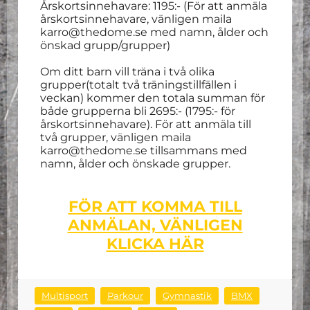
Årskortsinnehavare: 1195:- (För att anmäla
årskortsinnehavare, vänligen maila
karro@thedome.se med namn, ålder och
önskad grupp/grupper)
Om ditt barn vill träna i två olika
grupper(totalt två träningstillfällen i
veckan) kommer den totala summan för
både grupperna bli 2695:- (1795:- för
årskortsinnehavare). För att anmäla till
två grupper, vänligen maila
karro@thedome.se tillsammans med
namn, ålder och önskade grupper.
FÖR ATT KOMMA TILL
ANMÄLAN, VÄNLIGEN
KLICKA HÄR
Multisport
Parkour
Gymnastik
BMX