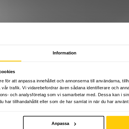
Information
 KOMMA TILL ANMÄLAN, VÄNLIGEN KL
minen på Dome Adrenaline Zone.
cookies
and kallad G-tramping) är en egen sub-sport med sitt ursp
e för att anpassa innehållet och annonserna till användarna, tillh
tövarna istället lägger ett större fokus på kreativitet, 
vår trafik. Vi vidarebefordrar även sådana identifierare och anna
. Alla Freestyle trampolinare, G-trampers och traditionell
nnons- och analysföretag som vi samarbetar med. Dessa kan i sin
os oss på Dome.
har tillhandahållit eller som de har samlat in när du har använt 
8:00-19:00 där alla mellan 8 - 9 år är välkomna att delta.
till och med 15:e december vecka 50. Uppehåll vecka 4
 grupper torsdagen 19:e december.
Anpassa
emys grupper fungerar som riktlinje. Inte något man mås