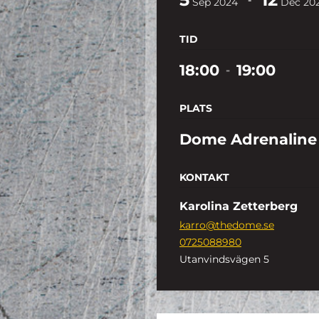
Sep
2024
Dec
20
TID
18:00
19:00
-
PLATS
Dome Adrenaline
KONTAKT
Karolina Zetterberg
karro@thedome.se
0725088980
Utanvindsvägen 5