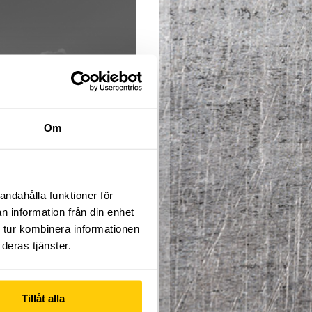
Om
ICKA HÄR
rung i traditionell
andahålla funktioner för
testa gränserna och
n information från din enhet
a trampolinhoppare är mer
 tur kombinera informationen
deras tjänster.
 Höstterminen pågår från
4 för höstlov. Gemensam
Tillåt alla
te följa till punkt och