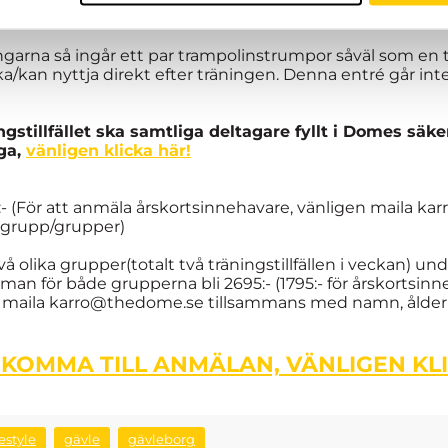
ingarna så ingår ett par trampolinstrumpor såväl som en
kan nyttja direkt efter träningen. Denna entré går inte a
ngstillfället ska samtliga deltagare fyllt i Domes säke
åga,
vänligen klicka här!
5:- (För att anmäla årskortsinnehavare, vänligen maila
 grupp/grupper)
 två olika grupper(totalt två träningstillfällen i veckan) 
 för både grupperna bli 2695:- (1795:- för årskortsinne
gen maila karro@thedome.se tillsammans med namn, ålde
 KOMMA TILL ANMÄLAN, VÄNLIGEN KL
estyle
gävle
gävleborg