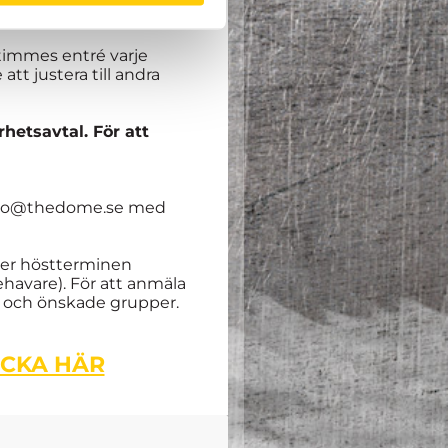
 timmes entré varje
tt justera till andra
rhetsavtal. För att
 karro@thedome.se med
under höstterminen
havare). För att anmäla
r och önskade grupper.
ICKA HÄR