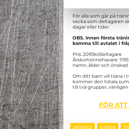
pricka.
För alla som går på trän
vecka som deltagaren ska/
dagar eller tider.
OBS. Innan första träni
komma till avtalet i fr
Pris: 2095kr/deltagare
Årskortsinnehavare: 119
namn, ålder och önskad
Om ditt barn vill träna i
kommer den totala summan
till två grupper, vänli
FÖR ATT
trampolin
g-tramp
fre