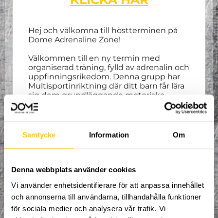
Hej och välkomna till höstterminen på
Dome Adrenaline Zone!
Välkommen till en ny termin med
organiserad träning, fylld av adrenalin och
uppfinningsrikedom. Denna grupp har
Multisportinriktning där ditt barn får lära
sig dem grundläggande motoriska
övningarna inom bland annat gymnastik,
parkour, trampolin och ett flertal
åksporter! Du som vårdnadshavare bes
befinna dig i vårat café under hela
Samtycke
Information
Om
träningen samt vara behjälplig vid behov.
Spontanitet, glädje och kamratskap är
våra nyckelord!
Denna webbplats använder cookies
Alla mellan 5 – 7 år är välkomna att delta.
Vi använder enhetsidentifierare för att anpassa innehållet
Träning varje
måndag 18:00-19:00
.
och annonserna till användarna, tillhandahålla funktioner
Höstterminen pågår från
2:e
september
vecka 36 till och med 15:e
för sociala medier och analysera vår trafik. Vi
december vecka 50
. Uppehåll vecka 44