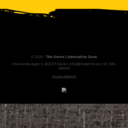
© 2026 -
The Dome | Adrenaline Zone
Utanvindsvägen 5, 802 57 Gävle | info@thedome.se | tel. 026-
38000
Smode Webbyrå