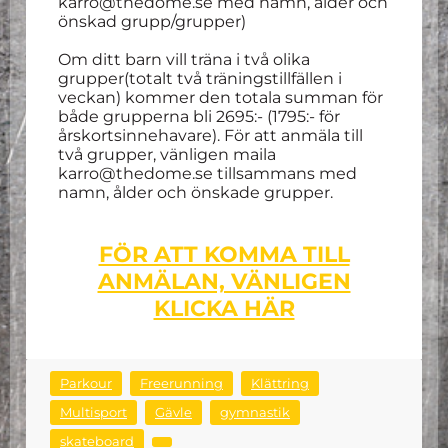
karro@thedome.se med namn, ålder och
önskad grupp/grupper)
Om ditt barn vill träna i två olika
grupper(totalt två träningstillfällen i
veckan) kommer den totala summan för
både grupperna bli 2695:- (1795:- för
årskortsinnehavare). För att anmäla till
två grupper, vänligen maila
karro@thedome.se tillsammans med
namn, ålder och önskade grupper.
FÖR ATT KOMMA TILL
ANMÄLAN, VÄNLIGEN
KLICKA HÄR
Parkour
Freerunning
Klättring
Multisport
Gävle
gymnastik
skateboard