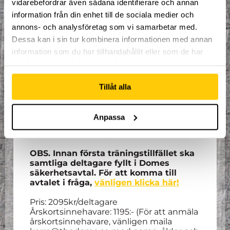
vidarebefordrar även sådana identifierare och annan
för höstlov. Gemensam avslutning för
information från din enhet till de sociala medier och
samtliga grupper torsdagen 19:e
december.
annons- och analysföretag som vi samarbetar med.
Dessa kan i sin tur kombinera informationen med annan
OBS. Åldern i Dome Academys grupper
information som du har tillhandahållit eller som de har
fungerar som riktlinje. Inte något man
samlat in när du har använt deras tjänster.
måste följa till punkt och pricka.
För alla som går på träningarna så ingår
Tillåt alla
ett par trampolinstrumpor såväl som
en
timmes entré varje vecka
som
deltagaren ska/kan nyttja direkt efter
Anpassa
träningen. Denna entré går inte att
justera till andra dagar eller tider.
OBS. Innan första träningstillfället ska
samtliga deltagare fyllt i Domes
säkerhetsavtal. För att komma till
avtalet i fråga,
vänligen klicka här!
Pris: 2095kr/deltagare
Årskortsinnehavare: 1195:- (För att anmäla
årskortsinnehavare, vänligen maila