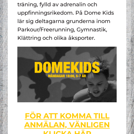
träning, fylld av adrenalin och
uppfinningsrikedom. På Dome Kids
lär sig deltagarna grunderna inom
Parkour/Freerunning, Gymnastik,
Klättring och olika åksporter.
FÖR ATT KOMMA TILL
ANMÄLAN, VÄNLIGEN
KLICKA HÄR