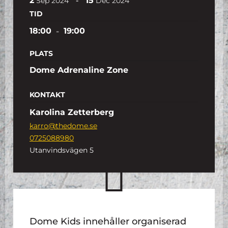
2
15
-
Sep
2024
Dec
2024
TID
18:00
-
19:00
PLATS
Dome Adrenaline Zone
KONTAKT
Karolina Zetterberg
karro@thedome.se
0725088980
Utanvindsvägen 5
Dome Kids innehåller organiserad