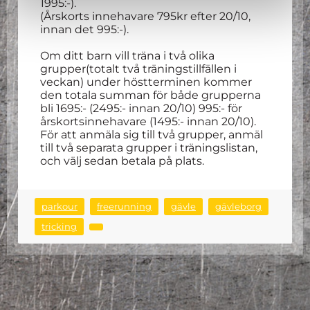
1995:-).
(Årskorts innehavare 795kr efter 20/10,
innan det 995:-).
Om ditt barn vill träna i två olika
grupper(totalt två träningstillfällen i
veckan) under höstterminen kommer
den totala summan för både grupperna
bli 1695:- (2495:- innan 20/10) 995:- för
årskortsinnehavare (1495:- innan 20/10).
För att anmäla sig till två grupper, anmäl
till två separata grupper i träningslistan,
och välj sedan betala på plats.
parkour
freerunning
gävle
gävleborg
tricking