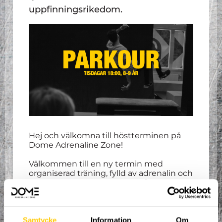
uppfinningsrikedom.
Hej och välkomna till höstterminen på
Dome Adrenaline Zone!
Välkommen till en ny termin med
organiserad träning, fylld av adrenalin och
uppfinningsrikedom där du får
träna
parkour, freerunning
och
tricking
i
nordens största extremsportsarena!
Våra erfarna coacher tar hand om dig och
ser till att du ständigt utvecklas i den
Samtycke
Information
Om