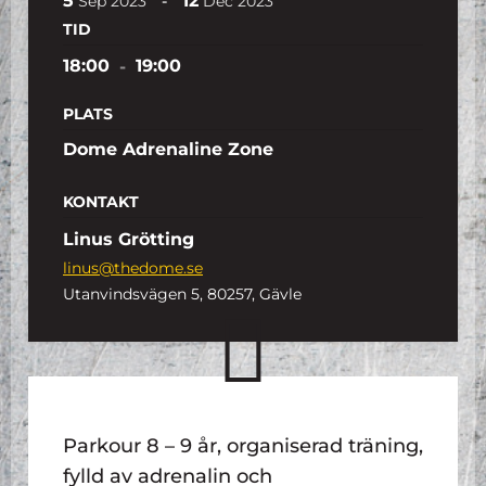
5
12
-
Sep
2023
Dec
2023
TID
18:00
-
19:00
PLATS
Dome Adrenaline Zone
KONTAKT
Linus Grötting
linus@thedome.se
Utanvindsvägen 5, 80257, Gävle
Parkour 8 – 9 år, organiserad träning,
fylld av adrenalin och