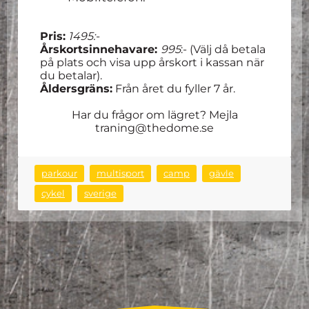
Pris:
1495:-
Årskortsinnehavare:
995
:- (Välj då betala
på plats och visa upp årskort i kassan när
du betalar).
Åldersgräns:
Från året du fyller 7 år.
Har du frågor om lägret? Mejla
traning@thedome.se
parkour
multisport
camp
gävle
cykel
sverige