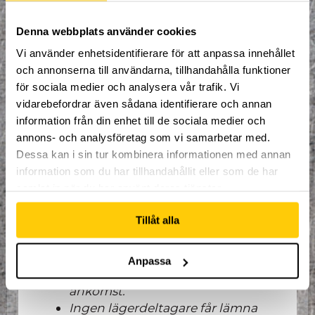
Fri tillgång till alla Dome
aktiviteter.
Denna webbplats använder cookies
Ledarledd organiserad och
Vi använder enhetsidentifierare för att anpassa innehållet
spontan träning.
och annonserna till användarna, tillhandahålla funktioner
Tävlingar.
för sociala medier och analysera vår trafik. Vi
Lekar.
vidarebefordrar även sådana identifierare och annan
Inga lägertröjor ingår i priset, det finns en
information från din enhet till de sociala medier och
butik vid receptionen där alla kan köpa
annons- och analysföretag som vi samarbetar med.
valfria tröjor. I anmälningsformuläret står
Dessa kan i sin tur kombinera informationen med annan
det att deltagaren ska ange tröjstorlek,
information som du har tillhandahållit eller som de har
detta begärs på grund av att kunna dra
fram statistik.
samlat in när du har använt deras tjänster.
Allmän information:
Tillåt alla
Max antal lägerdeltagare är 50
personer.
Anpassa
Betalning för lägret sker vid första
ankomst.
Ingen lägerdeltagare får lämna