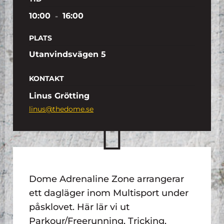
10:00
-
16:00
PLATS
Utanvindsvägen 5
KONTAKT
Linus Grötting
linus@thedome.se
Dome Adrenaline Zone arrangerar
ett dagläger inom Multisport under
påsklovet. Här lär vi ut
Parkour/Freerunning, Tricking,