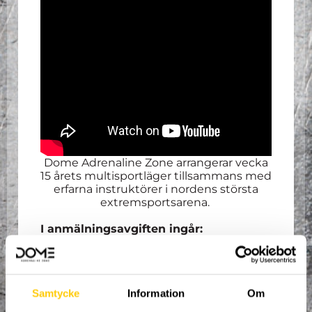
Dome Adrenaline Zone arrangerar vecka
15 årets multisportläger tillsammans med
erfarna instruktörer i nordens största
extremsportsarena.
I anmälningsavgiften ingår:
Trampolinstrumpor.
Lunch måndag - torsdag.
Mellanmål måndag - torsdag.
Samtycke
Information
Om
Hyra av redskap.