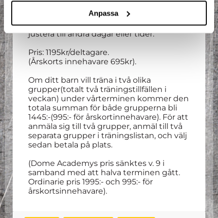
timmes entré varje vecka som
Anpassa
deltagaren ska/kan nyttja direkt efter
träningen. Denna entré går inte att
justera till andra dagar eller tider.
Pris: 1195kr/deltagare.
(Årskorts innehavare 695kr).
Om ditt barn vill träna i två olika
grupper(totalt två träningstillfällen i
veckan) under vårterminen kommer den
totala summan för både grupperna bli
1445:-(995:- för årskortinnehavare). För att
anmäla sig till två grupper, anmäl till två
separata grupper i träningslistan, och välj
sedan betala på plats.
(Dome Academys pris sänktes v. 9 i
samband med att halva terminen gått.
Ordinarie pris 1995:- och 995:- för
årskortsinnehavare).