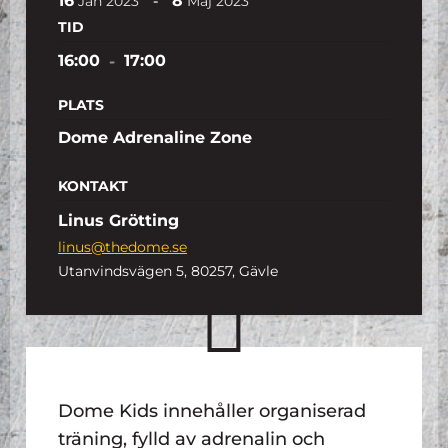
16
8
-
Jan
2023
Maj
2023
TID
16:00
-
17:00
PLATS
Dome Adrenaline Zone
KONTAKT
Linus Grötting
linus@thedome.se
Utanvindsvägen 5, 80257, Gävle
Dome Kids innehåller organiserad
träning, fylld av adrenalin och