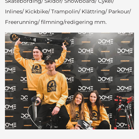
Skatebording/ Skidor/ Snowboard/ Cykel/
Inlines/ Kickbike/ Trampolin/ Klättring/ Parkour/
Freerunning/ filmning/redigering mm.