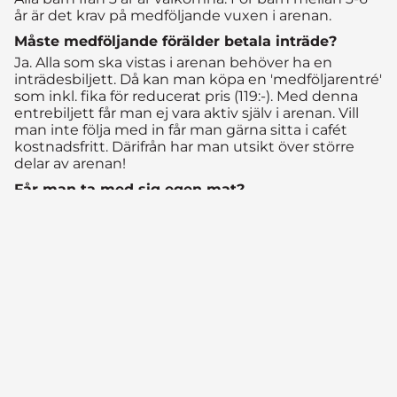
år är det krav på medföljande vuxen i arenan.
Måste medföljande förälder betala inträde?
Ja. Alla som ska vistas i arenan behöver ha en
inträdesbiljett. Då kan man köpa en 'medföljarentré'
som inkl. fika för reducerat pris (119:-). Med denna
entrebiljett får man ej vara aktiv själv i arenan. Vill
man inte följa med in får man gärna sitta i cafét
kostnadsfritt. Därifrån har man utsikt över större
delar av arenan!
Får man ta med sig egen mat?
Nej. Medtagen mat får ej förtäras i cafét eller
aktivitetshallarna. Mat och dryck är även
förbjudet i arenorna med undantag för vatten i
vattenflaska.
Finns det dusch?
Ja. Duschar finns i respektive omklädningsrum.
Har ni WiFi?
Ja! WiFi utan lösenord finns tillgängligt för våra
gäster att använda fritt.