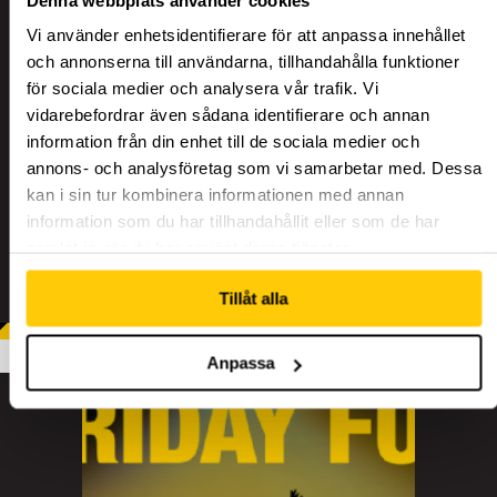
Vi använder enhetsidentifierare för att anpassa innehållet
och annonserna till användarna, tillhandahålla funktioner
TRÄNING
för sociala medier och analysera vår trafik. Vi
vidarebefordrar även sådana identifierare och annan
information från din enhet till de sociala medier och
annons- och analysföretag som vi samarbetar med. Dessa
CAMPS
kan i sin tur kombinera informationen med annan
information som du har tillhandahållit eller som de har
samlat in när du har använt deras tjänster.
Tillåt alla
MER
Anpassa