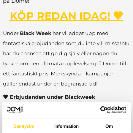
på Dome!
KÖP REDAN IDAG! 🖤
Under
Black Week
har vi laddat upp med
fantastiska erbjudanden som du inte vill missa! Nu
har du chansen att ge dig själv eller någon du
tycker om den ultimata upplevelsen på Dome till
ett fantastiskt pris. Men skynda – kampanjen
gäller endast under en begränsad tid!
🖤
Erbjudanden under Blackweek
30% rabatt på Årskort
: Upplev ett helt år av
action, träning och äventyr – till ett oslagbart
pris!
Samtycke
Information
Om
30% rabatt på 10-klippkort
: Perfekt för dig