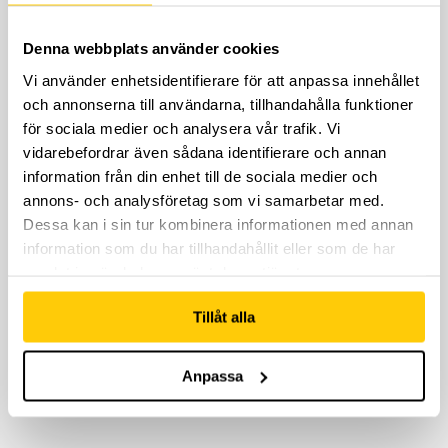
som vill ha flexibilitet att komma när det
passar.
Denna webbplats använder cookies
Viktigt att veta
Vi använder enhetsidentifierare för att anpassa innehållet
och annonserna till användarna, tillhandahålla funktioner
Nyckelarmband ingår ej i priset och köps
för sociala medier och analysera vår trafik. Vi
separat.
vidarebefordrar även sådana identifierare och annan
Erbjudandena gäller endast under Black
information från din enhet till de sociala medier och
Week och kan inte kombineras med andra
annons- och analysföretag som vi samarbetar med.
rabatter.
Dessa kan i sin tur kombinera informationen med annan
information som du har tillhandahållit eller som de har
KÖP REDAN IDAG! 🖤
samlat in när du har använt deras tjänster.
Tillåt alla
Anpassa