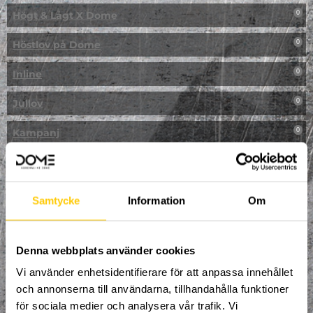
Högt & Lågt X Dome
0
Höstlov på Dome
0
Inline
0
Jullov
0
Kampanj
0
Kickbike
0
Klassresa till Dome
0
Samtycke
Information
Om
Klättring
0
LAN
Denna webbplats använder cookies
0
Vi använder enhetsidentifierare för att anpassa innehållet
Multisport
1
och annonserna till användarna, tillhandahålla funktioner
för sociala medier och analysera vår trafik. Vi
Mässa
0