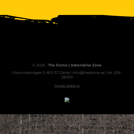
© 2026 -
The Dome | Adrenaline Zone
Utanvindsvägen 5, 802 57 Gävle | info@thedome.se | tel. 026-
38000
Smode Webbyrå