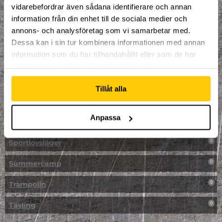
vidarebefordrar även sådana identifierare och annan
NPF-Träning
0
information från din enhet till de sociala medier och
annons- och analysföretag som vi samarbetar med.
Parkour
0
Dessa kan i sin tur kombinera informationen med annan
information som du har tillhandahållit eller som de har
Påsk på Dome
0
samlat in när du har använt deras tjänster.
Påsklovsläger
0
Tillåt alla
Skateboard
0
Anpassa
Skidor/Snowboard
0
Sportlovsläger
0
Summercamp
0
Trampolin
0
Tävling
0