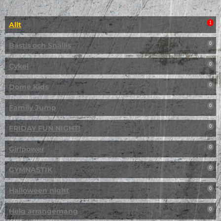
Allt
1
Bästis och Snällis
0
Cykel
0
Dome Kids
0
Family Jump
0
FRIDAY FUN NIGHT!
0
Girlpower
0
GYMNASTIK
0
Halloween night
0
Helg arrangemang
0