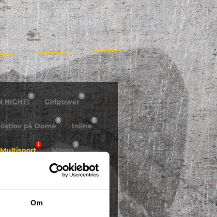
0
0
N NIGHT!
Girlpower
0
0
östlov på Dome
Inline
1
0
Multisport
Mässa
0
Skidor/Snowboard
0
Om