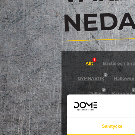
N
1
Allt
Bästis och Snäl
0
GYMNASTIK
Hallowee
0
0
Jullov
Kampanj
0
NPF-Träning
Pa
Samtycke