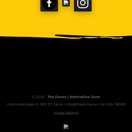
FACEBOOK
TIKTOK
INSTAGRAM
© 2026 -
The Dome | Adrenaline Zone
Utanvindsvägen 5, 802 57 Gävle | info@thedome.se | tel. 026-38000
Smode Webbyrå