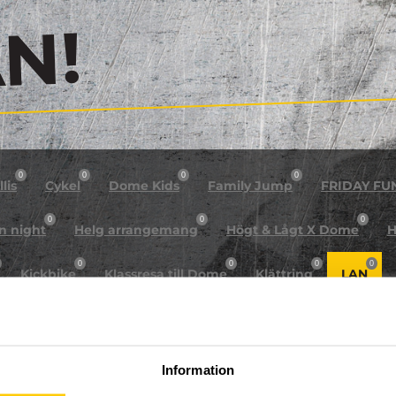
!
0
0
0
0
lis
Cykel
Dome Kids
Family Jump
FRIDAY FU
0
0
0
n night
Helg arrangemang
Högt & Lågt X Dome
H
0
0
0
0
Kickbike
Klassresa till Dome
Klättring
LAN
0
0
0
0
rkour
Påsk på Dome
Påsklovsläger
Skateboard
0
0
0
Sportlovsläger
Summercamp
Trampolin
Tävling
Information