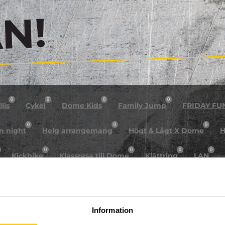
!
0
0
0
0
lis
Cykel
Dome Kids
Family Jump
FRIDAY FU
0
0
0
n night
Helg arrangemang
Högt & Lågt X Dome
H
0
0
0
0
Kickbike
Klassresa till Dome
Klättring
LAN
0
0
0
0
rkour
Påsk på Dome
Påsklovsläger
Skateboard
0
0
0
Sportlovsläger
Summercamp
Trampolin
Tävling
Information