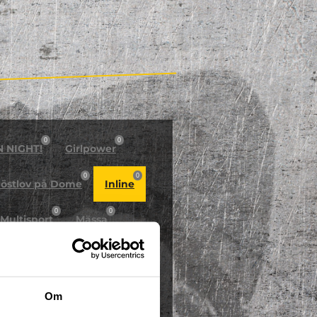
0
0
N NIGHT!
Girlpower
0
0
östlov på Dome
Inline
0
0
Multisport
Mässa
0
Skidor/Snowboard
0
Om