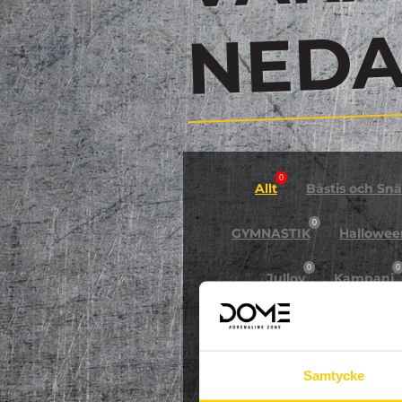
N
0
Allt
Bästis och Snäl
0
GYMNASTIK
Hallowee
0
0
Jullov
Kampanj
0
NPF-Träning
Pa
Samtycke