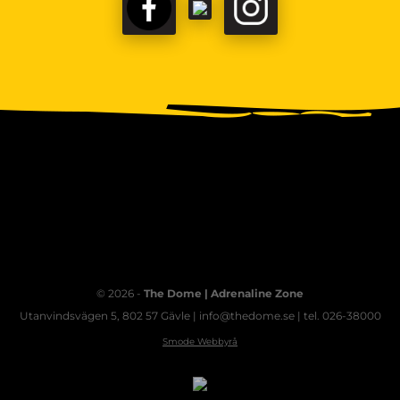
FACEBOOK
TIKTOK
INSTAGRAM
© 2026 -
The Dome | Adrenaline Zone
Utanvindsvägen 5, 802 57 Gävle | info@thedome.se | tel. 026-38000
Smode Webbyrå