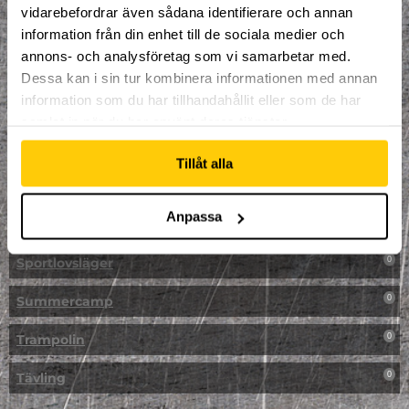
vidarebefordrar även sådana identifierare och annan
NPF-Träning
0
information från din enhet till de sociala medier och
annons- och analysföretag som vi samarbetar med.
Parkour
0
Dessa kan i sin tur kombinera informationen med annan
information som du har tillhandahållit eller som de har
Påsk på Dome
0
samlat in när du har använt deras tjänster.
Påsklovsläger
0
Tillåt alla
Skateboard
0
Anpassa
Skidor/Snowboard
0
Sportlovsläger
0
Summercamp
0
Trampolin
0
Tävling
0