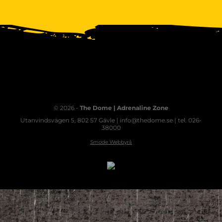
© 2026 -
The Dome | Adrenaline Zone
Utanvindsvägen 5, 802 57 Gävle | info@thedome.se | tel. 026-
38000
Smode Webbyrå