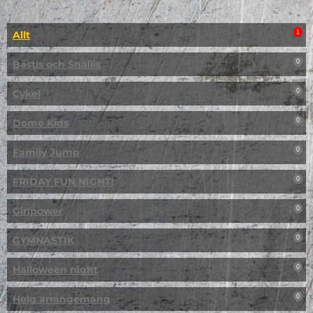
Allt
1
Bästis och Snällis
0
Cykel
0
Dome Kids
0
Family Jump
0
FRIDAY FUN NIGHT!
0
Girlpower
0
GYMNASTIK
0
Halloween night
0
Helg arrangemang
0