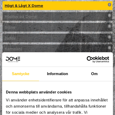
Högt & Lågt X Dome
0
Höstlov på Dome
0
Inline
0
Jullov
0
Kampanj
0
Kickbike
0
Klassresa till Dome
0
Samtycke
Information
Om
Klättring
0
LAN
Denna webbplats använder cookies
0
Vi använder enhetsidentifierare för att anpassa innehållet
Multisport
1
och annonserna till användarna, tillhandahålla funktioner
för sociala medier och analysera vår trafik. Vi
Mässa
0