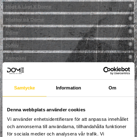
Högt & Lågt X Dome
0
Höstlov på Dome
0
Inline
0
Jullov
0
Kampanj
0
Kickbike
0
Klassresa till Dome
0
Samtycke
Information
Om
Klättring
0
LAN
Denna webbplats använder cookies
0
Vi använder enhetsidentifierare för att anpassa innehållet
Multisport
1
och annonserna till användarna, tillhandahålla funktioner
för sociala medier och analysera vår trafik. Vi
Mässa
0