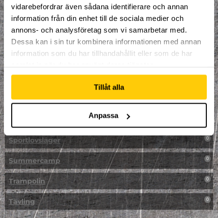
vidarebefordrar även sådana identifierare och annan
NPF-Träning
0
information från din enhet till de sociala medier och
annons- och analysföretag som vi samarbetar med.
Parkour
0
Dessa kan i sin tur kombinera informationen med annan
information som du har tillhandahållit eller som de har
Påsk på Dome
0
samlat in när du har använt deras tjänster.
Påsklovsläger
0
Tillåt alla
Skateboard
0
Anpassa
Skidor/Snowboard
0
Sportlovsläger
0
Summercamp
0
Trampolin
0
Tävling
0