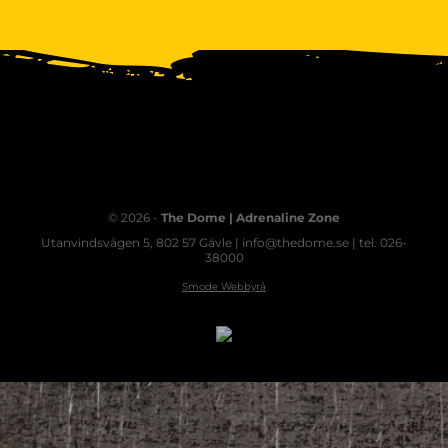
© 2026 -
The Dome | Adrenaline Zone
Utanvindsvägen 5, 802 57 Gävle | info@thedome.se | tel. 026-
38000
Smode Webbyrå