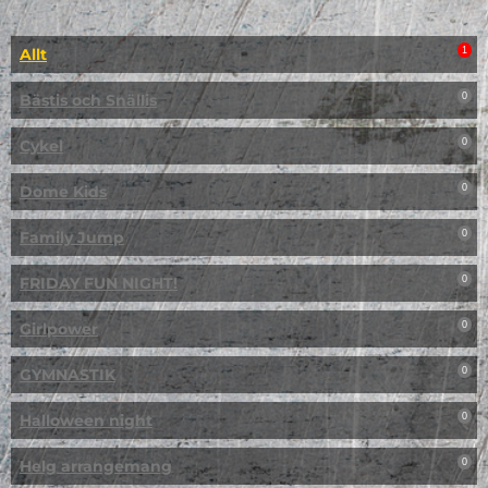
Allt
1
Bästis och Snällis
0
Cykel
0
Dome Kids
0
Family Jump
0
FRIDAY FUN NIGHT!
0
Girlpower
0
GYMNASTIK
0
Halloween night
0
Helg arrangemang
0