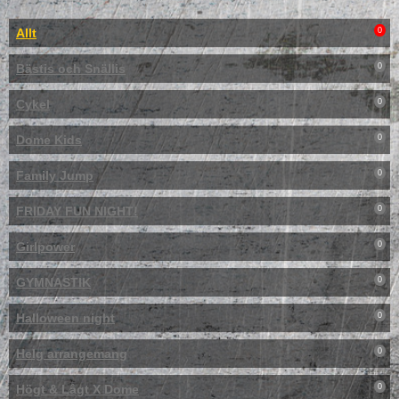
Allt
0
Bästis och Snällis
0
Cykel
0
Dome Kids
0
Family Jump
0
FRIDAY FUN NIGHT!
0
Girlpower
0
GYMNASTIK
0
Halloween night
0
Helg arrangemang
0
Högt & Lågt X Dome
0