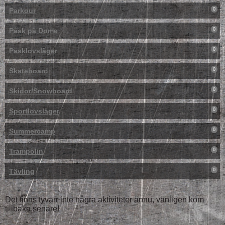
Parkour
0
Påsk på Dome
0
Påsklovsläger
0
Skateboard
0
Skidor/Snowboard
0
Sportlovsläger
0
Summercamp
0
Trampolin
0
Tävling
0
Det finns tyvärr inte några aktiviteter ännu, vänligen kom
tillbaka senare!