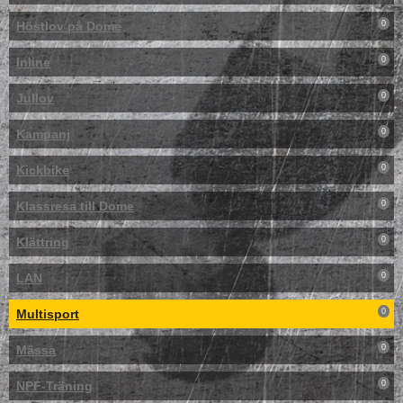
Höstlov på Dome
0
Inline
0
Jullov
0
Kampanj
0
Kickbike
0
Klassresa till Dome
0
Klättring
0
LAN
0
Multisport
0
Mässa
0
NPF-Träning
0