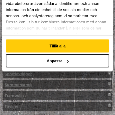
vidarebefordrar även sådana identifierare och annan
NPF-Träning
0
information från din enhet till de sociala medier och
annons- och analysföretag som vi samarbetar med.
Parkour
0
Dessa kan i sin tur kombinera informationen med annan
information som du har tillhandahållit eller som de har
Påsk på Dome
0
samlat in när du har använt deras tjänster.
Påsklovsläger
0
Tillåt alla
Skateboard
0
Anpassa
Skidor/Snowboard
0
Sportlovsläger
0
Summercamp
0
Trampolin
0
Tävling
0