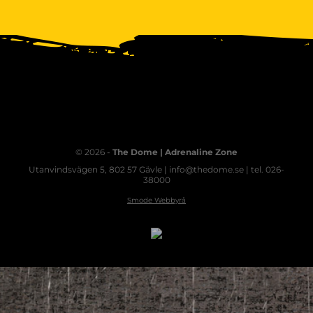
© 2026 -
The Dome | Adrenaline Zone
Utanvindsvägen 5, 802 57 Gävle | info@thedome.se | tel. 026-
38000
Smode Webbyrå