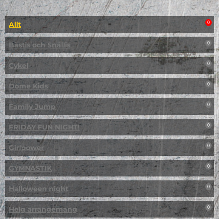
Allt
0
Bästis och Snällis
0
Cykel
0
Dome Kids
0
Family Jump
0
FRIDAY FUN NIGHT!
0
Girlpower
0
GYMNASTIK
0
Halloween night
0
Helg arrangemang
0