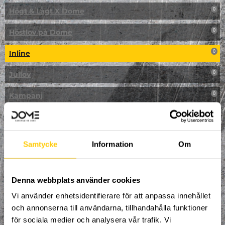
Högt & Lågt X Dome
0
Höstlov på Dome
0
Inline
0
Jullov
0
Kampanj
0
Kickbike
0
Klassresa till Dome
0
Samtycke
Information
Om
Klättring
0
LAN
Denna webbplats använder cookies
0
Vi använder enhetsidentifierare för att anpassa innehållet
Multisport
0
och annonserna till användarna, tillhandahålla funktioner
för sociala medier och analysera vår trafik. Vi
Mässa
0