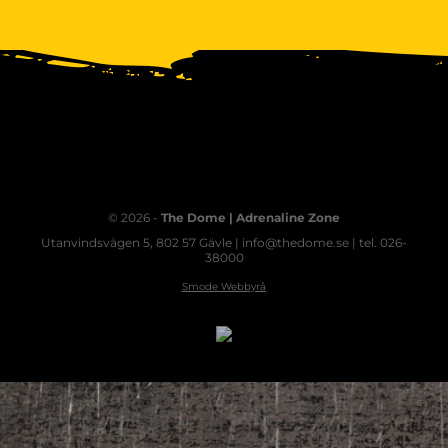
© 2026 -
The Dome | Adrenaline Zone
Utanvindsvägen 5, 802 57 Gävle | info@thedome.se | tel. 026-
38000
Smode Webbyrå