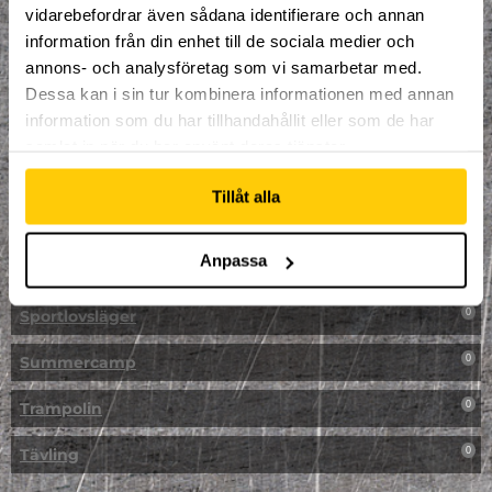
vidarebefordrar även sådana identifierare och annan
NPF-Träning
0
information från din enhet till de sociala medier och
annons- och analysföretag som vi samarbetar med.
Parkour
0
Dessa kan i sin tur kombinera informationen med annan
information som du har tillhandahållit eller som de har
Påsk på Dome
0
samlat in när du har använt deras tjänster.
Påsklovsläger
0
Tillåt alla
Skateboard
0
Anpassa
Skidor/Snowboard
0
Sportlovsläger
0
Summercamp
0
Trampolin
0
Tävling
0