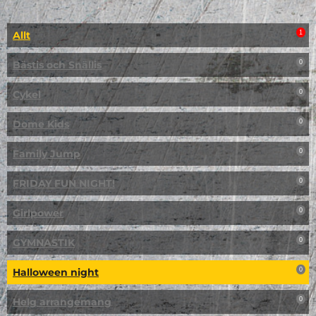
Allt
1
Bästis och Snällis
0
Cykel
0
Dome Kids
0
Family Jump
0
FRIDAY FUN NIGHT!
0
Girlpower
0
GYMNASTIK
0
Halloween night
0
Helg arrangemang
0