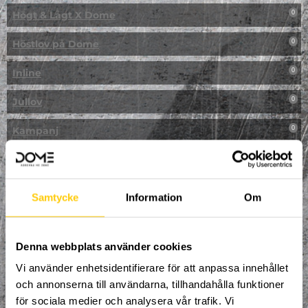
Högt & Lågt X Dome
0
Höstlov på Dome
0
Inline
0
Jullov
0
Kampanj
0
Kickbike
0
Klassresa till Dome
0
Samtycke
Information
Om
Klättring
0
LAN
Denna webbplats använder cookies
0
Vi använder enhetsidentifierare för att anpassa innehållet
Multisport
1
och annonserna till användarna, tillhandahålla funktioner
för sociala medier och analysera vår trafik. Vi
Mässa
0