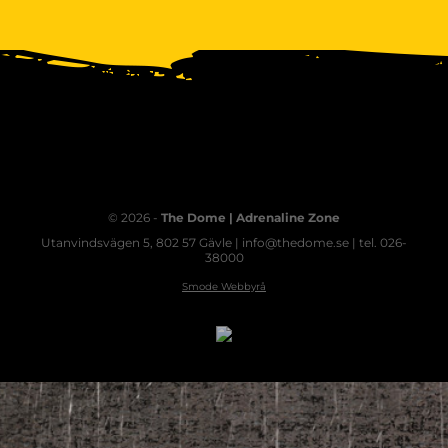
© 2026 -
The Dome | Adrenaline Zone
Utanvindsvägen 5, 802 57 Gävle | info@thedome.se | tel. 026-
38000
Smode Webbyrå