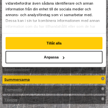
vidarebefordrar även sådana identifierare och annan
NPF-Träning
0
information från din enhet till de sociala medier och
annons- och analysföretag som vi samarbetar med.
Parkour
0
Dessa kan i sin tur kombinera informationen med annan
information som du har tillhandahållit eller som de har
Påsk på Dome
0
samlat in när du har använt deras tjänster.
Påsklovsläger
0
Tillåt alla
Skateboard
0
Anpassa
Skidor/Snowboard
0
Sportlovsläger
0
Summercamp
0
Trampolin
0
Tävling
0