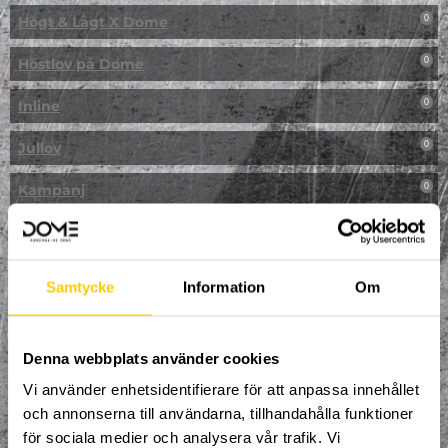
Högt & Lågt X Dome
0
Höstlov på Dome
0
Inline
0
Jullov
0
Kampanj
0
Kickbike
0
Klassresa till Dome
0
Samtycke
Information
Om
Klättring
0
LAN
Denna webbplats använder cookies
0
Vi använder enhetsidentifierare för att anpassa innehållet
Multisport
1
och annonserna till användarna, tillhandahålla funktioner
för sociala medier och analysera vår trafik. Vi
Mässa
0