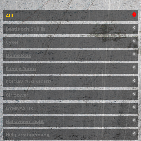
Allt
1
Bästis och Snällis
0
Cykel
0
Dome Kids
0
Family Jump
0
FRIDAY FUN NIGHT!
0
Girlpower
0
GYMNASTIK
0
Halloween night
0
Helg arrangemang
0