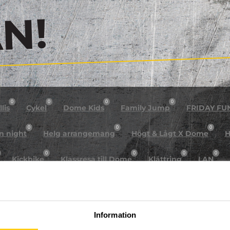
!
0
0
0
0
lis
Cykel
Dome Kids
Family Jump
FRIDAY FU
0
0
0
n night
Helg arrangemang
Högt & Lågt X Dome
H
0
0
0
0
Kickbike
Klassresa till Dome
Klättring
LAN
0
0
0
0
rkour
Påsk på Dome
Påsklovsläger
Skateboard
0
0
0
Sportlovsläger
Summercamp
Trampolin
Tävling
Information