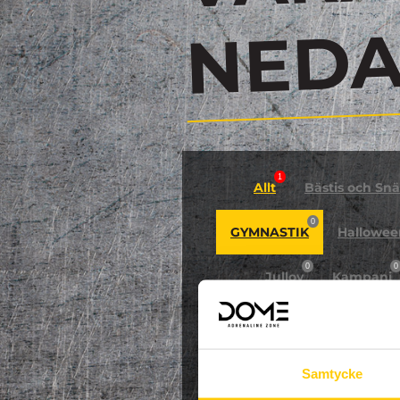
N
1
Allt
Bästis och Snäl
0
GYMNASTIK
Hallowee
0
0
Jullov
Kampanj
0
NPF-Träning
Pa
Samtycke