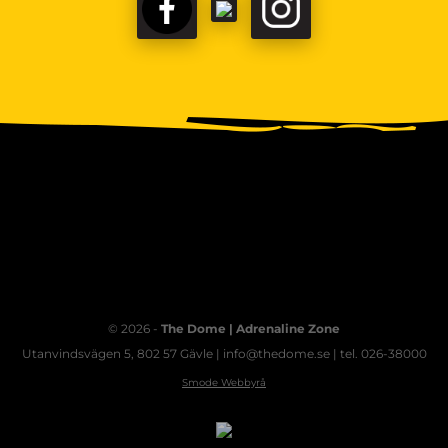
FACEBOOK
TIKTOK
INSTAGRAM
© 2026 -
The Dome | Adrenaline Zone
Utanvindsvägen 5, 802 57 Gävle | info@thedome.se | tel. 026-38000
Smode Webbyrå