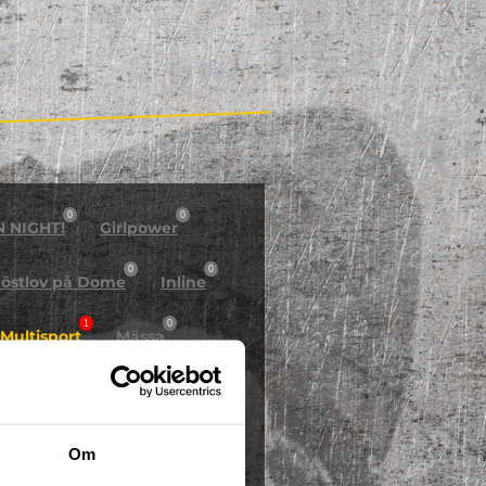
0
0
N NIGHT!
Girlpower
0
0
östlov på Dome
Inline
1
0
Multisport
Mässa
0
Skidor/Snowboard
0
Om