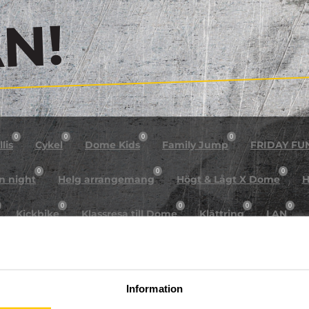
!
0
0
0
0
lis
Cykel
Dome Kids
Family Jump
FRIDAY FU
0
0
0
n night
Helg arrangemang
Högt & Lågt X Dome
H
0
0
0
0
Kickbike
Klassresa till Dome
Klättring
LAN
0
0
0
0
rkour
Påsk på Dome
Påsklovsläger
Skateboard
0
0
0
Sportlovsläger
Summercamp
Trampolin
Tävling
Information