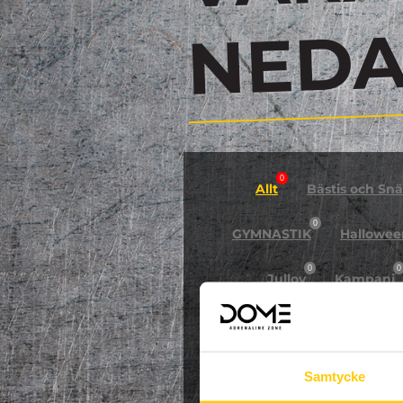
N
0
Allt
Bästis och Snäl
0
GYMNASTIK
Hallowee
0
0
Jullov
Kampanj
0
NPF-Träning
Pa
Samtycke