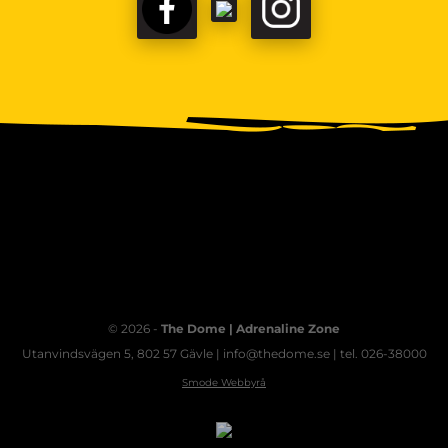
FACEBOOK
TIKTOK
INSTAGRAM
© 2026 -
The Dome | Adrenaline Zone
Utanvindsvägen 5, 802 57 Gävle | info@thedome.se | tel. 026-38000
Smode Webbyrå