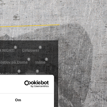
0
0
N NIGHT!
Girlpower
0
0
östlov på Dome
Inline
0
0
Multisport
Mässa
0
Skidor/Snowboard
0
Om