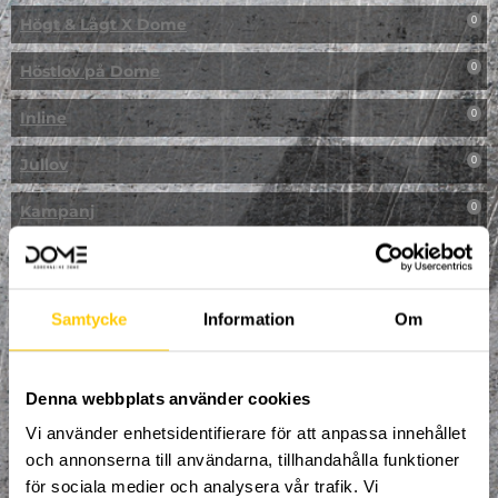
Högt & Lågt X Dome
0
Höstlov på Dome
0
Inline
0
Jullov
0
Kampanj
0
Kickbike
0
Klassresa till Dome
0
Samtycke
Information
Om
Klättring
0
LAN
Denna webbplats använder cookies
0
Vi använder enhetsidentifierare för att anpassa innehållet
Multisport
1
och annonserna till användarna, tillhandahålla funktioner
för sociala medier och analysera vår trafik. Vi
Mässa
0