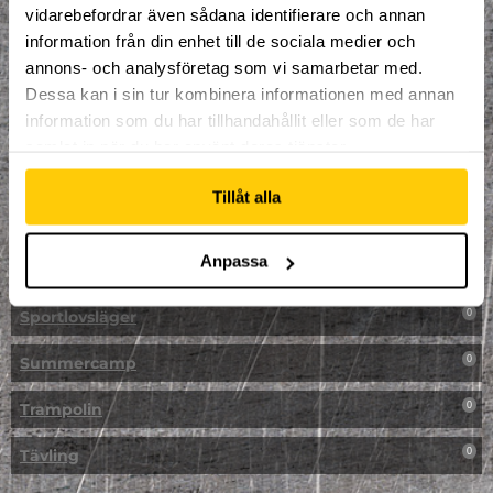
vidarebefordrar även sådana identifierare och annan
NPF-Träning
0
information från din enhet till de sociala medier och
annons- och analysföretag som vi samarbetar med.
Parkour
0
Dessa kan i sin tur kombinera informationen med annan
information som du har tillhandahållit eller som de har
Påsk på Dome
0
samlat in när du har använt deras tjänster.
Påsklovsläger
0
Tillåt alla
Skateboard
0
Anpassa
Skidor/Snowboard
0
Sportlovsläger
0
Summercamp
0
Trampolin
0
Tävling
0