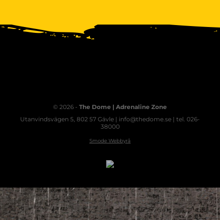
© 2026 -
The Dome | Adrenaline Zone
Utanvindsvägen 5, 802 57 Gävle | info@thedome.se | tel. 026-
38000
Smode Webbyrå