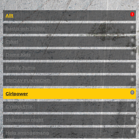
Allt
1
Bästis och Snällis
0
Cykel
0
Dome Kids
0
Family Jump
0
FRIDAY FUN NIGHT!
0
Girlpower
0
GYMNASTIK
0
Halloween night
0
Helg arrangemang
0