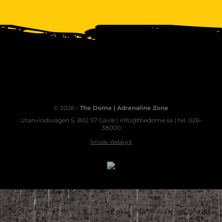
© 2026 -
The Dome | Adrenaline Zone
Utanvindsvägen 5, 802 57 Gävle | info@thedome.se | tel. 026-
38000
Smode Webbyrå