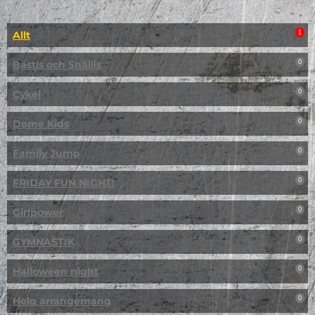
Allt
1
Bästis och Snällis
0
Cykel
0
Dome Kids
0
Family Jump
0
FRIDAY FUN NIGHT!
0
Girlpower
0
GYMNASTIK
0
Halloween night
0
Helg arrangemang
0