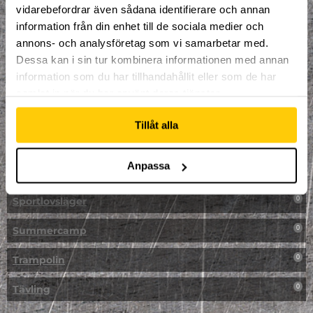
vidarebefordrar även sådana identifierare och annan
NPF-Träning
0
information från din enhet till de sociala medier och
annons- och analysföretag som vi samarbetar med.
Parkour
0
Dessa kan i sin tur kombinera informationen med annan
information som du har tillhandahållit eller som de har
Påsk på Dome
0
samlat in när du har använt deras tjänster.
Påsklovsläger
0
Tillåt alla
Skateboard
0
Anpassa
Skidor/Snowboard
0
Sportlovsläger
0
Summercamp
0
Trampolin
0
Tävling
0