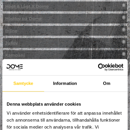
Högt & Lågt X Dome
0
Höstlov på Dome
0
Inline
0
Jullov
0
Kampanj
0
Kickbike
0
Klassresa till Dome
0
Samtycke
Information
Om
Klättring
0
LAN
Denna webbplats använder cookies
0
Vi använder enhetsidentifierare för att anpassa innehållet
Multisport
1
och annonserna till användarna, tillhandahålla funktioner
för sociala medier och analysera vår trafik. Vi
Mässa
0