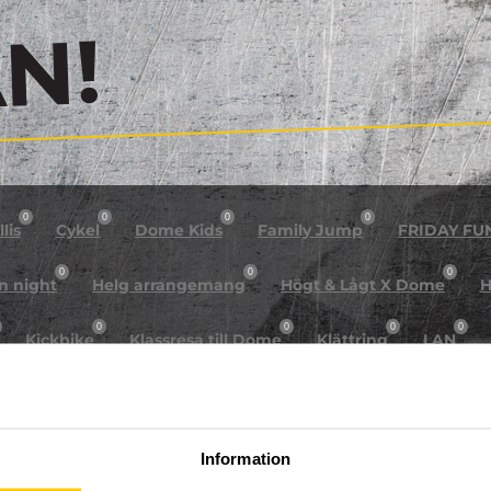
!
0
0
0
0
lis
Cykel
Dome Kids
Family Jump
FRIDAY FU
0
0
0
n night
Helg arrangemang
Högt & Lågt X Dome
H
0
0
0
0
Kickbike
Klassresa till Dome
Klättring
LAN
0
0
0
0
rkour
Påsk på Dome
Påsklovsläger
Skateboard
0
0
0
Sportlovsläger
Summercamp
Trampolin
Tävling
Information