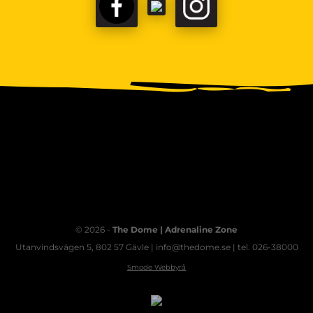
FACEBOOK
TIKTOK
INSTAGRAM
© 2026 -
The Dome | Adrenaline Zone
Utanvindsvägen 5, 802 57 Gävle | info@thedome.se | tel. 026-38000
Smode Webbyrå