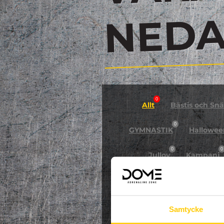
N
0
Allt
Bästis och Snäl
0
GYMNASTIK
Hallowee
0
0
Jullov
Kampanj
0
NPF-Träning
Pa
Samtycke