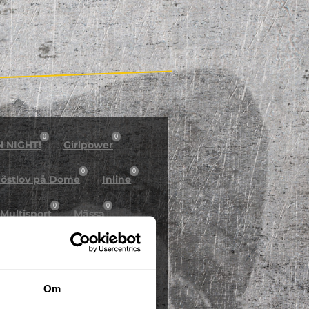
0
0
N NIGHT!
Girlpower
0
0
östlov på Dome
Inline
0
0
Multisport
Mässa
0
Skidor/Snowboard
0
Om