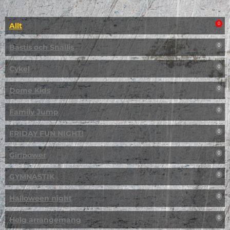
Allt
0
Bästis och Snällis
0
Cykel
0
Dome Kids
0
Family Jump
0
FRIDAY FUN NIGHT!
0
Girlpower
0
GYMNASTIK
0
Halloween night
0
Helg arrangemang
0