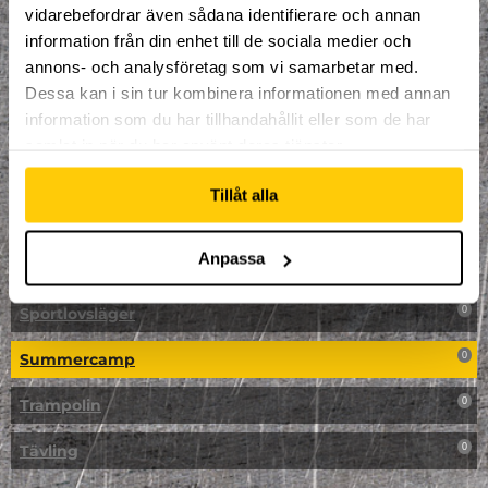
vidarebefordrar även sådana identifierare och annan
NPF-Träning
0
information från din enhet till de sociala medier och
annons- och analysföretag som vi samarbetar med.
Parkour
0
Dessa kan i sin tur kombinera informationen med annan
information som du har tillhandahållit eller som de har
Påsk på Dome
0
samlat in när du har använt deras tjänster.
Påsklovsläger
0
Tillåt alla
Skateboard
0
Anpassa
Skidor/Snowboard
0
Sportlovsläger
0
Summercamp
0
Trampolin
0
Tävling
0