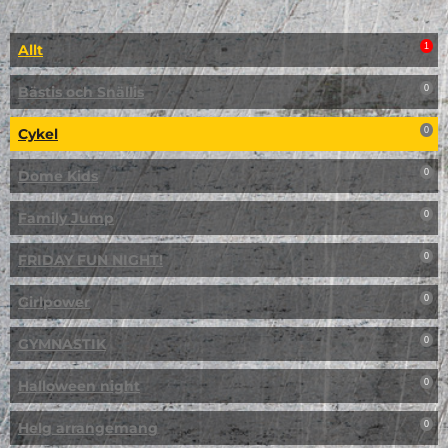
Allt
1
Bästis och Snällis
0
Cykel
0
Dome Kids
0
Family Jump
0
FRIDAY FUN NIGHT!
0
Girlpower
0
GYMNASTIK
0
Halloween night
0
Helg arrangemang
0