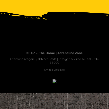
© 2026 -
The Dome | Adrenaline Zone
Utanvindsvägen 5, 802 57 Gävle | info@thedome.se | tel. 026-
38000
Smode Webbyrå