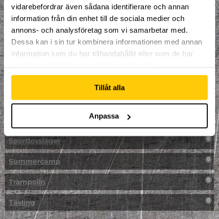
vidarebefordrar även sådana identifierare och annan
NPF-Träning
0
information från din enhet till de sociala medier och
annons- och analysföretag som vi samarbetar med.
Parkour
0
Dessa kan i sin tur kombinera informationen med annan
information som du har tillhandahållit eller som de har
Påsk på Dome
0
samlat in när du har använt deras tjänster.
Påsklovsläger
0
Tillåt alla
Skateboard
0
Anpassa
Skidor/Snowboard
0
Sportlovsläger
0
Summercamp
0
Trampolin
0
Tävling
0