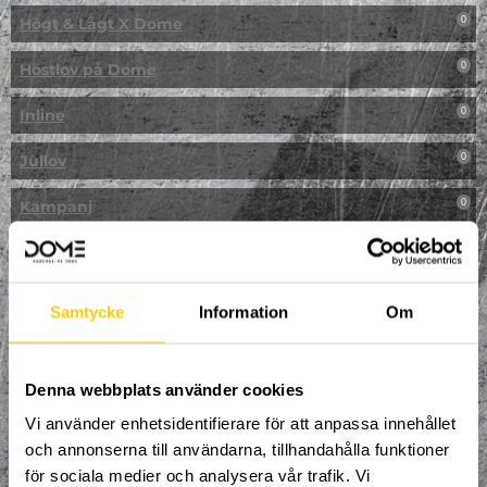
Högt & Lågt X Dome
0
Höstlov på Dome
0
Inline
0
Jullov
0
Kampanj
0
Kickbike
0
Klassresa till Dome
0
Samtycke
Information
Om
Klättring
0
LAN
Denna webbplats använder cookies
0
Vi använder enhetsidentifierare för att anpassa innehållet
Multisport
1
och annonserna till användarna, tillhandahålla funktioner
för sociala medier och analysera vår trafik. Vi
Mässa
0