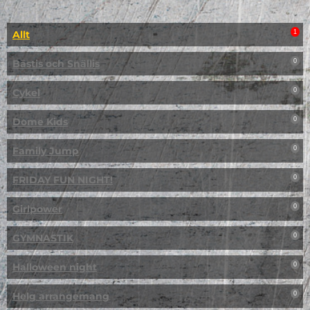
Allt
1
Bästis och Snällis
0
Cykel
0
Dome Kids
0
Family Jump
0
FRIDAY FUN NIGHT!
0
Girlpower
0
GYMNASTIK
0
Halloween night
0
Helg arrangemang
0