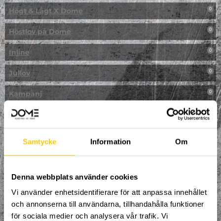
Högt & Lågt X Dome
0
Höstlov på Dome
0
Inline
0
Jullov
0
Kampanj
0
Kickbike
0
Klassresa till Dome
0
Samtycke
Information
Om
Klättring
0
LAN
Denna webbplats använder cookies
0
Vi använder enhetsidentifierare för att anpassa innehållet
Multisport
1
och annonserna till användarna, tillhandahålla funktioner
för sociala medier och analysera vår trafik. Vi
Mässa
0