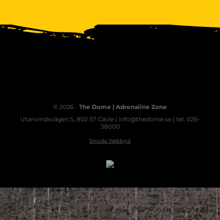
© 2026 -
The Dome | Adrenaline Zone
Utanvindsvägen 5, 802 57 Gävle | info@thedome.se | tel. 026-
38000
Smode Webbyrå