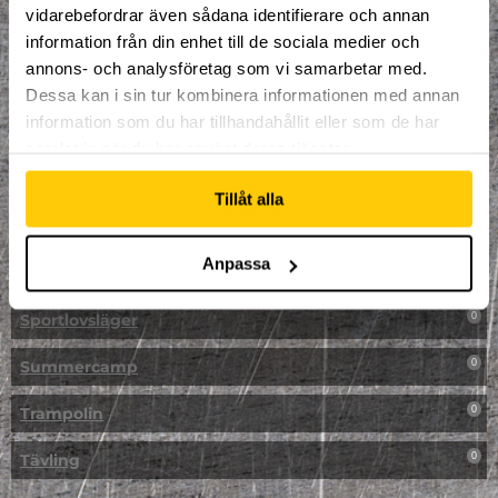
vidarebefordrar även sådana identifierare och annan
NPF-Träning
0
information från din enhet till de sociala medier och
annons- och analysföretag som vi samarbetar med.
Parkour
0
Dessa kan i sin tur kombinera informationen med annan
information som du har tillhandahållit eller som de har
Påsk på Dome
0
samlat in när du har använt deras tjänster.
Påsklovsläger
0
Tillåt alla
Skateboard
0
Anpassa
Skidor/Snowboard
0
Sportlovsläger
0
Summercamp
0
Trampolin
0
Tävling
0