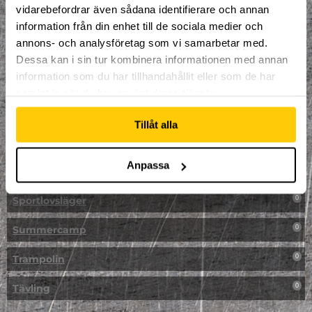
vidarebefordrar även sådana identifierare och annan
NPF-Träning
0
information från din enhet till de sociala medier och
annons- och analysföretag som vi samarbetar med.
Parkour
0
Dessa kan i sin tur kombinera informationen med annan
information som du har tillhandahållit eller som de har
Påsk på Dome
0
samlat in när du har använt deras tjänster.
Påsklovsläger
0
Tillåt alla
Skateboard
0
Anpassa
Skidor/Snowboard
0
Sportlovsläger
0
Summercamp
0
Trampolin
0
Tävling
0