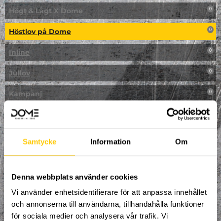
Högt & Lågt X Dome
0
Höstlov på Dome
0
Inline
0
Jullov
0
Kampanj
0
Kickbike
0
Klassresa till Dome
0
Samtycke
Information
Om
Klättring
0
LAN
Denna webbplats använder cookies
0
Vi använder enhetsidentifierare för att anpassa innehållet
Multisport
0
och annonserna till användarna, tillhandahålla funktioner
för sociala medier och analysera vår trafik. Vi
Mässa
0