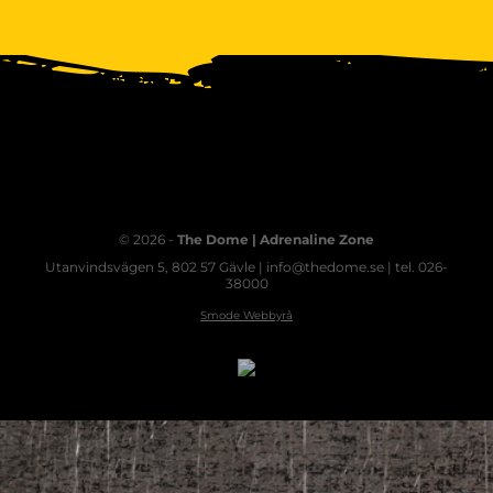
© 2026 -
The Dome | Adrenaline Zone
Utanvindsvägen 5, 802 57 Gävle | info@thedome.se | tel. 026-
38000
Smode Webbyrå