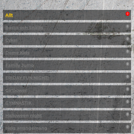
Allt
0
Bästis och Snällis
0
Cykel
0
Dome Kids
0
Family Jump
0
FRIDAY FUN NIGHT!
0
Girlpower
0
GYMNASTIK
0
Halloween night
0
Helg arrangemang
0