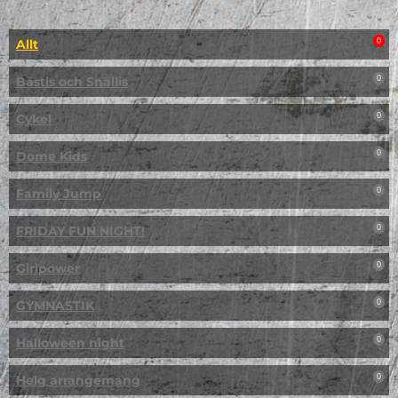
Allt
0
Bästis och Snällis
0
Cykel
0
Dome Kids
0
Family Jump
0
FRIDAY FUN NIGHT!
0
Girlpower
0
GYMNASTIK
0
Halloween night
0
Helg arrangemang
0