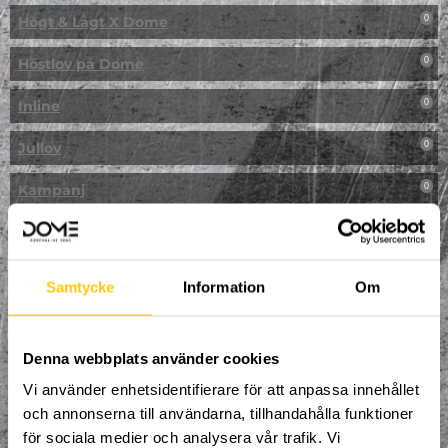
Högt & Lågt X Dome
0
Höstlov på Dome
0
Inline
0
Jullov
0
Kampanj
0
Kickbike
0
Klassresa till Dome
0
Samtycke
Information
Om
Klättring
0
LAN
Denna webbplats använder cookies
0
Vi använder enhetsidentifierare för att anpassa innehållet
Multisport
0
och annonserna till användarna, tillhandahålla funktioner
för sociala medier och analysera vår trafik. Vi
Mässa
0