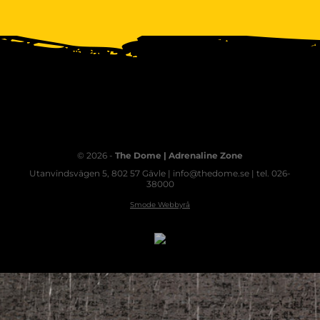
© 2026 -
The Dome | Adrenaline Zone
Utanvindsvägen 5, 802 57 Gävle | info@thedome.se | tel. 026-
38000
Smode Webbyrå