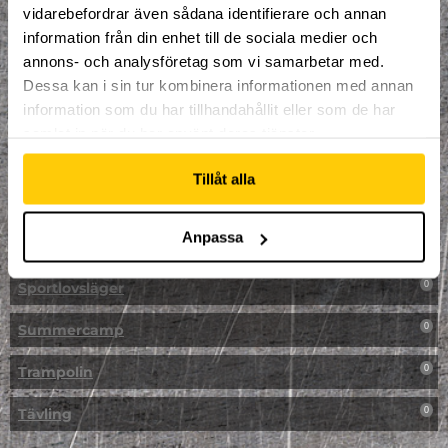
vidarebefordrar även sådana identifierare och annan
NPF-Träning
0
information från din enhet till de sociala medier och
annons- och analysföretag som vi samarbetar med.
Parkour
0
Dessa kan i sin tur kombinera informationen med annan
information som du har tillhandahållit eller som de har
Påsk på Dome
0
samlat in när du har använt deras tjänster.
Påsklovsläger
0
Tillåt alla
Skateboard
0
Anpassa
Skidor/Snowboard
0
Sportlovsläger
0
Summercamp
0
Trampolin
0
Tävling
0