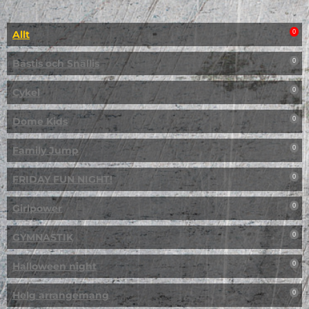
Allt
0
Bästis och Snällis
0
Cykel
0
Dome Kids
0
Family Jump
0
FRIDAY FUN NIGHT!
0
Girlpower
0
GYMNASTIK
0
Halloween night
0
Helg arrangemang
0