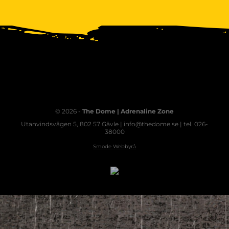
© 2026 -
The Dome | Adrenaline Zone
Utanvindsvägen 5, 802 57 Gävle | info@thedome.se | tel. 026-
38000
Smode Webbyrå