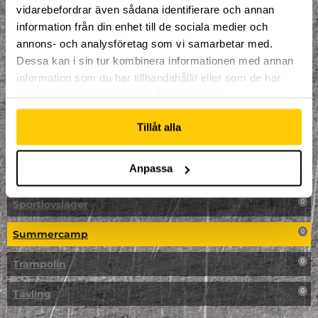
vidarebefordrar även sådana identifierare och annan
NPF-Träning
0
information från din enhet till de sociala medier och
annons- och analysföretag som vi samarbetar med.
Parkour
0
Dessa kan i sin tur kombinera informationen med annan
information som du har tillhandahållit eller som de har
Påsk på Dome
0
samlat in när du har använt deras tjänster.
Påsklovsläger
0
Tillåt alla
Skateboard
0
Anpassa
Skidor/Snowboard
0
Sportlovsläger
0
Summercamp
0
Trampolin
0
Tävling
0