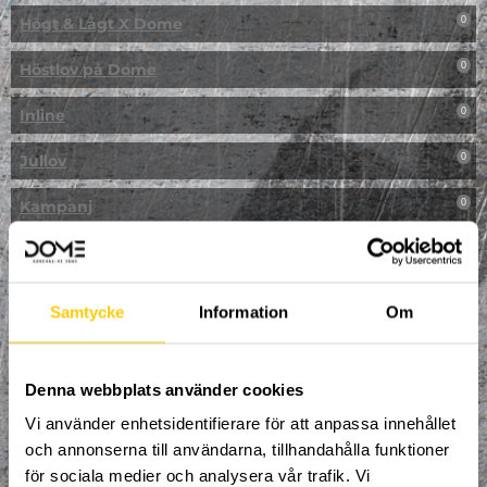
Högt & Lågt X Dome
0
Höstlov på Dome
0
Inline
0
Jullov
0
Kampanj
0
Kickbike
0
Klassresa till Dome
0
Samtycke
Information
Om
Klättring
0
LAN
Denna webbplats använder cookies
0
Vi använder enhetsidentifierare för att anpassa innehållet
Multisport
0
och annonserna till användarna, tillhandahålla funktioner
för sociala medier och analysera vår trafik. Vi
Mässa
0