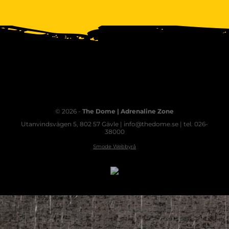
© 2026 -
The Dome | Adrenaline Zone
Utanvindsvägen 5, 802 57 Gävle | info@thedome.se | tel. 026-
38000
Smode Webbyrå