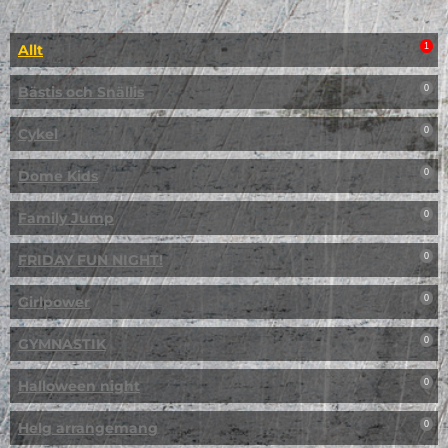
Allt
1
Bästis och Snällis
0
Cykel
0
Dome Kids
0
Family Jump
0
FRIDAY FUN NIGHT!
0
Girlpower
0
GYMNASTIK
0
Halloween night
0
Helg arrangemang
0