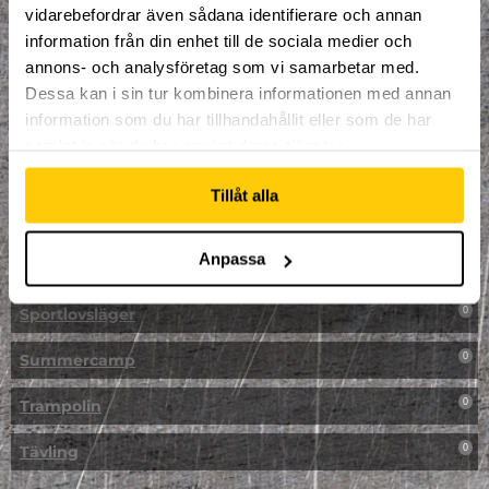
vidarebefordrar även sådana identifierare och annan
NPF-Träning
0
information från din enhet till de sociala medier och
annons- och analysföretag som vi samarbetar med.
Parkour
0
Dessa kan i sin tur kombinera informationen med annan
information som du har tillhandahållit eller som de har
Påsk på Dome
0
samlat in när du har använt deras tjänster.
Påsklovsläger
0
Tillåt alla
Skateboard
0
Anpassa
Skidor/Snowboard
0
Sportlovsläger
0
Summercamp
0
Trampolin
0
Tävling
0