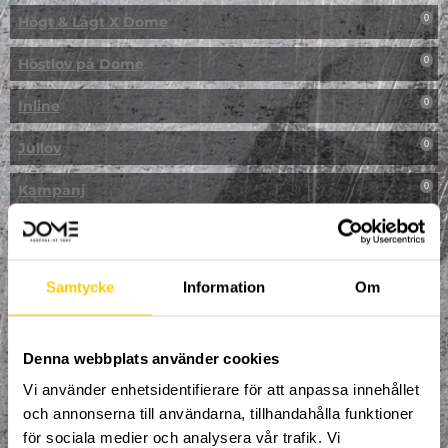
Högt & Lågt X Dome
0
Höstlov på Dome
0
Inline
0
Jullov
0
Kampanj
0
Kickbike
0
Klassresa till Dome
0
Samtycke
Information
Om
Klättring
0
LAN
Denna webbplats använder cookies
0
Vi använder enhetsidentifierare för att anpassa innehållet
Multisport
1
och annonserna till användarna, tillhandahålla funktioner
för sociala medier och analysera vår trafik. Vi
Mässa
0