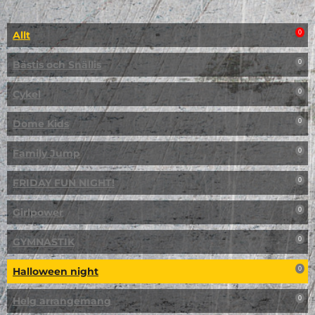
Allt
0
Bästis och Snällis
0
Cykel
0
Dome Kids
0
Family Jump
0
FRIDAY FUN NIGHT!
0
Girlpower
0
GYMNASTIK
0
Halloween night
0
Helg arrangemang
0