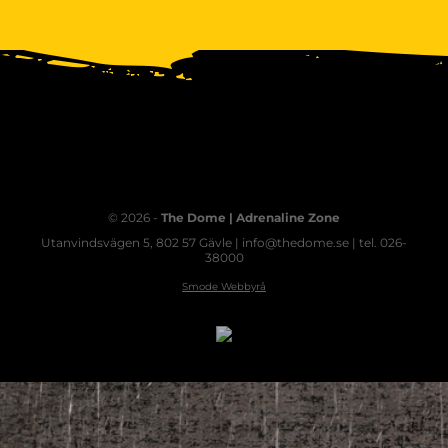
© 2026 -
The Dome | Adrenaline Zone
Utanvindsvägen 5, 802 57 Gävle | info@thedome.se | tel. 026-
38000
Smode Webbyrå