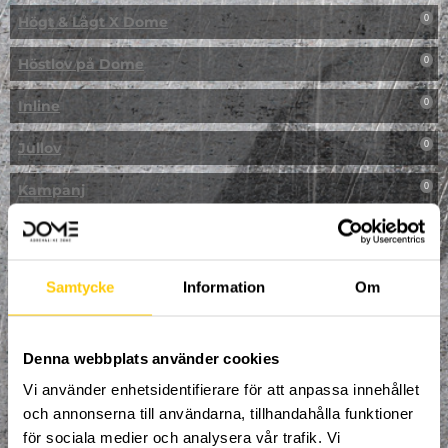
Högt & Lågt X Dome
0
Höstlov på Dome
0
Inline
0
Jullov
0
Kampanj
0
Kickbike
0
Klassresa till Dome
0
Samtycke
Information
Om
Klättring
0
LAN
Denna webbplats använder cookies
0
Vi använder enhetsidentifierare för att anpassa innehållet
Multisport
0
och annonserna till användarna, tillhandahålla funktioner
för sociala medier och analysera vår trafik. Vi
Mässa
0