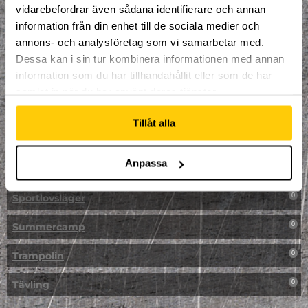
vidarebefordrar även sådana identifierare och annan
NPF-Träning
0
information från din enhet till de sociala medier och
annons- och analysföretag som vi samarbetar med.
Parkour
0
Dessa kan i sin tur kombinera informationen med annan
information som du har tillhandahållit eller som de har
Påsk på Dome
0
samlat in när du har använt deras tjänster.
Påsklovsläger
0
Tillåt alla
Skateboard
0
Anpassa
Skidor/Snowboard
0
Sportlovsläger
0
Summercamp
0
Trampolin
0
Tävling
0