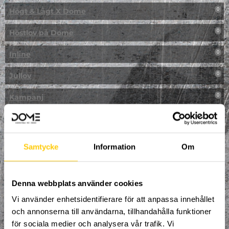
Högt & Lågt X Dome
0
Höstlov på Dome
0
Inline
0
Jullov
0
Kampanj
0
Kickbike
0
Klassresa till Dome
0
Samtycke
Information
Om
Klättring
0
LAN
Denna webbplats använder cookies
0
Vi använder enhetsidentifierare för att anpassa innehållet
Multisport
1
och annonserna till användarna, tillhandahålla funktioner
för sociala medier och analysera vår trafik. Vi
Mässa
0