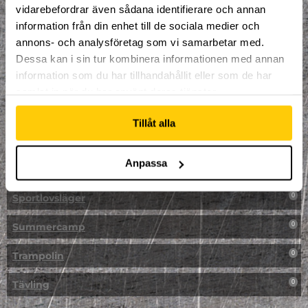
vidarebefordrar även sådana identifierare och annan
NPF-Träning
0
information från din enhet till de sociala medier och
annons- och analysföretag som vi samarbetar med.
Parkour
0
Dessa kan i sin tur kombinera informationen med annan
information som du har tillhandahållit eller som de har
Påsk på Dome
0
samlat in när du har använt deras tjänster.
Påsklovsläger
0
Tillåt alla
Skateboard
0
Anpassa
Skidor/Snowboard
0
Sportlovsläger
0
Summercamp
0
Trampolin
0
Tävling
0