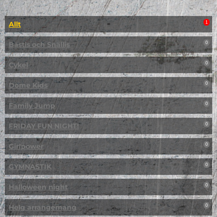
Allt
1
Bästis och Snällis
0
Cykel
0
Dome Kids
0
Family Jump
0
FRIDAY FUN NIGHT!
0
Girlpower
0
GYMNASTIK
0
Halloween night
0
Helg arrangemang
0