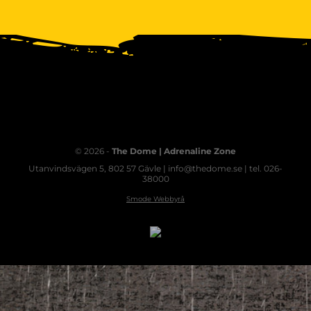
© 2026 -
The Dome | Adrenaline Zone
Utanvindsvägen 5, 802 57 Gävle | info@thedome.se | tel. 026-
38000
Smode Webbyrå