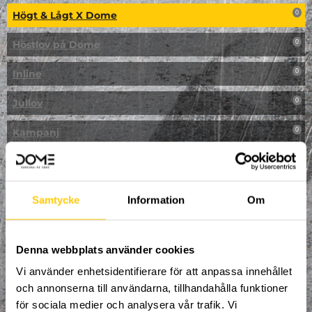
Högt & Lågt X Dome
0
Höstlov på Dome
0
Inline
0
Jullov
0
Kampanj
0
Kickbike
0
Klassresa till Dome
0
Samtycke
Information
Om
Klättring
0
LAN
Denna webbplats använder cookies
0
Vi använder enhetsidentifierare för att anpassa innehållet
Multisport
0
och annonserna till användarna, tillhandahålla funktioner
för sociala medier och analysera vår trafik. Vi
Mässa
0