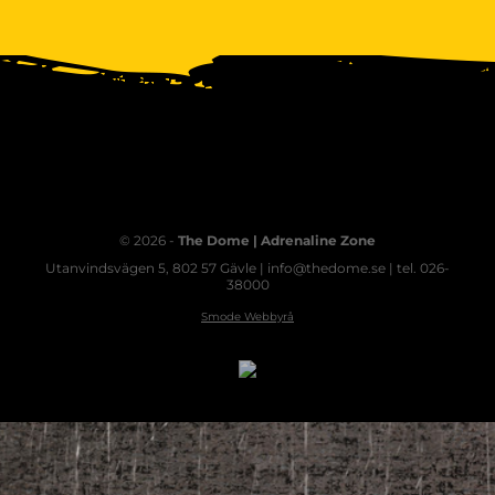
© 2026 -
The Dome | Adrenaline Zone
Utanvindsvägen 5, 802 57 Gävle | info@thedome.se | tel. 026-
38000
Smode Webbyrå