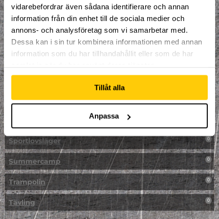
vidarebefordrar även sådana identifierare och annan
NPF-Träning
0
information från din enhet till de sociala medier och
annons- och analysföretag som vi samarbetar med.
Parkour
0
Dessa kan i sin tur kombinera informationen med annan
information som du har tillhandahållit eller som de har
Påsk på Dome
0
samlat in när du har använt deras tjänster.
Påsklovsläger
0
Tillåt alla
Skateboard
0
Anpassa
Skidor/Snowboard
0
Sportlovsläger
0
Summercamp
0
Trampolin
0
Tävling
0