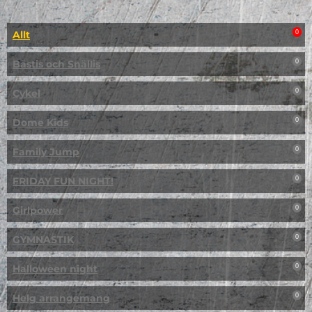
Allt
0
Bästis och Snällis
0
Cykel
0
Dome Kids
0
Family Jump
0
FRIDAY FUN NIGHT!
0
Girlpower
0
GYMNASTIK
0
Halloween night
0
Helg arrangemang
0