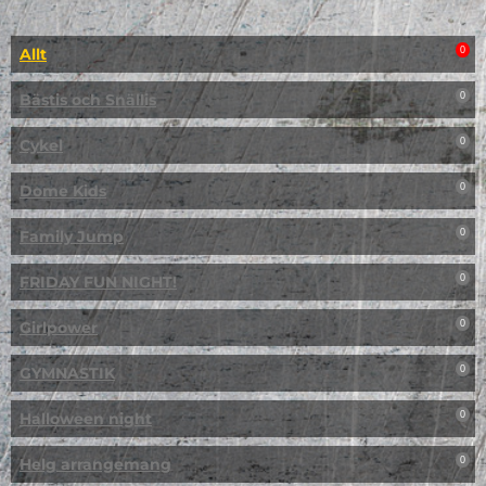
Allt
0
Bästis och Snällis
0
Cykel
0
Dome Kids
0
Family Jump
0
FRIDAY FUN NIGHT!
0
Girlpower
0
GYMNASTIK
0
Halloween night
0
Helg arrangemang
0