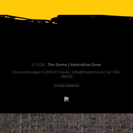
© 2026 -
The Dome | Adrenaline Zone
Utanvindsvägen 5, 802 57 Gävle | info@thedome.se | tel. 026-
38000
Smode Webbyrå