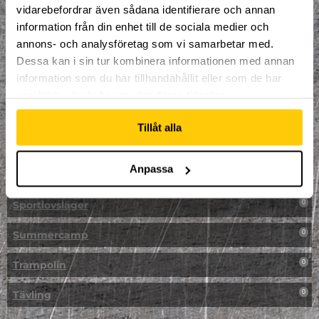
vidarebefordrar även sådana identifierare och annan
NPF-Träning
0
information från din enhet till de sociala medier och
annons- och analysföretag som vi samarbetar med.
Parkour
0
Dessa kan i sin tur kombinera informationen med annan
information som du har tillhandahållit eller som de har
Påsk på Dome
0
samlat in när du har använt deras tjänster.
Påsklovsläger
0
Tillåt alla
Skateboard
0
Anpassa
Skidor/Snowboard
0
Sportlovsläger
0
Summercamp
0
Trampolin
0
Tävling
0