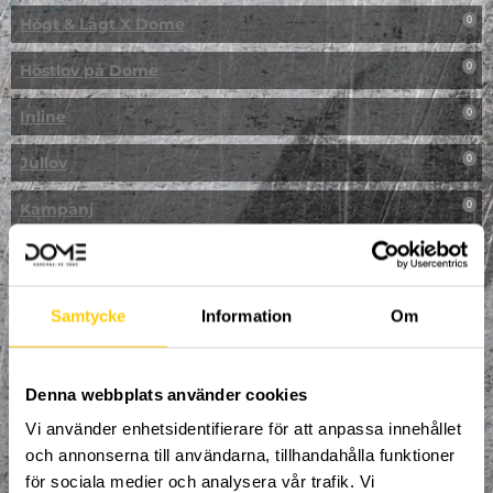
Högt & Lågt X Dome
0
Höstlov på Dome
0
Inline
0
Jullov
0
Kampanj
0
Kickbike
0
Klassresa till Dome
0
Samtycke
Information
Om
Klättring
0
LAN
Denna webbplats använder cookies
0
Vi använder enhetsidentifierare för att anpassa innehållet
Multisport
0
och annonserna till användarna, tillhandahålla funktioner
för sociala medier och analysera vår trafik. Vi
Mässa
0