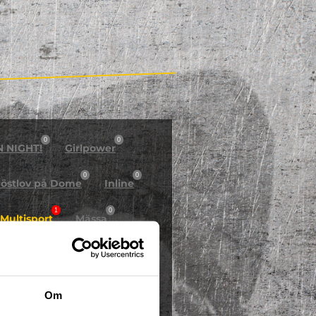
0
0
N NIGHT!
Girlpower
0
0
östlov på Dome
Inline
1
0
Multisport
Mässa
0
Skidor/Snowboard
0
Om