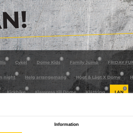
!
0
0
0
0
lis
Cykel
Dome Kids
Family Jump
FRIDAY FU
0
0
0
n night
Helg arrangemang
Högt & Lågt X Dome
H
0
0
0
0
Kickbike
Klassresa till Dome
Klättring
LAN
0
0
0
0
rkour
Påsk på Dome
Påsklovsläger
Skateboard
0
0
0
Sportlovsläger
Summercamp
Trampolin
Tävling
Information