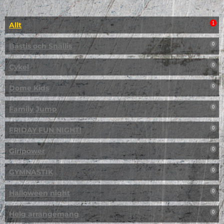
Allt
1
Bästis och Snällis
0
Cykel
0
Dome Kids
0
Family Jump
0
FRIDAY FUN NIGHT!
0
Girlpower
0
GYMNASTIK
0
Halloween night
0
Helg arrangemang
0