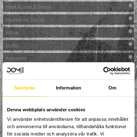
Högt & Lågt X Dome
0
Höstlov på Dome
0
Inline
0
Jullov
0
Kampanj
0
Kickbike
0
Klassresa till Dome
0
Samtycke
Information
Om
Klättring
0
LAN
Denna webbplats använder cookies
0
Vi använder enhetsidentifierare för att anpassa innehållet
Multisport
1
och annonserna till användarna, tillhandahålla funktioner
för sociala medier och analysera vår trafik. Vi
Mässa
0