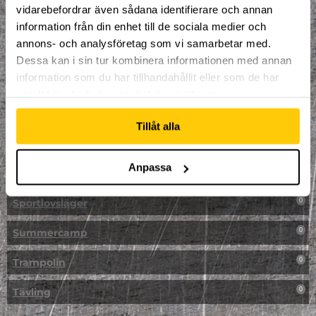
vidarebefordrar även sådana identifierare och annan
NPF-Träning
0
information från din enhet till de sociala medier och
annons- och analysföretag som vi samarbetar med.
Parkour
0
Dessa kan i sin tur kombinera informationen med annan
information som du har tillhandahållit eller som de har
Påsk på Dome
0
samlat in när du har använt deras tjänster.
Påsklovsläger
0
Tillåt alla
Skateboard
0
Anpassa
Skidor/Snowboard
0
Sportlovsläger
0
Summercamp
0
Trampolin
0
Tävling
0