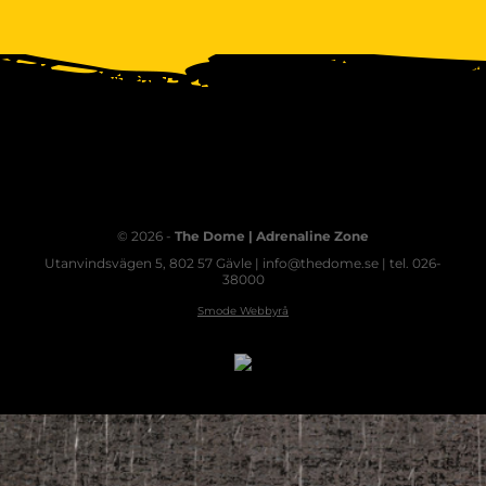
© 2026 -
The Dome | Adrenaline Zone
Utanvindsvägen 5, 802 57 Gävle | info@thedome.se | tel. 026-
38000
Smode Webbyrå